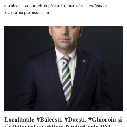
stabileau standardele după care trebuie să se desfășoare
activitatea profesorilor la…
𝐋𝐨𝐜𝐚𝐥𝐢𝐭𝐚̆𝐭̦𝐢𝐥𝐞 #𝐁𝐚̆𝐥𝐜𝐞𝐬̦𝐭𝐢, #𝐃𝐚̆𝐞𝐬̦𝐭𝐢, #𝐆𝐡𝐢𝐨𝐫𝐨𝐢𝐮 𝐬̦𝐢
#𝐒𝐚̆𝐥𝐚̆𝐭𝐫𝐮𝐜𝐞𝐥 𝐚𝐮 𝐨𝐛𝐭̦𝐢𝐧𝐮𝐭 𝐟𝐨𝐧𝐝𝐮𝐫𝐢 𝐩𝐫𝐢𝐧 𝐏𝐍𝐈