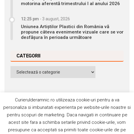
motorina aferentă trimestrului I al anului 2026
12:25 pm
-
3 august, 2026
Uniunea Artiștilor Plastici din România vă
propune câteva evenimente vizuale care se vor
desfășura în perioada următoare
CATEGORII
Categorii
Curierulderamnic.ro utilizeaza cookie-uri pentru a va
personaliza si imbunatati experienta pe website-urile noastre si
pentru scopuri de marketing. Daca navigati in continuare pe
Contact
Publicitate
Abonamente
acest site fara a schimba setarile privind cookie-urile, vom
Politica de cookie
Termeni si condiţii
presupune ca acceptati sa primiti toate cookie-urile de pe