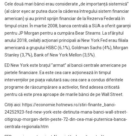
Cele două mari bănci erau considerate „de importanță sistemică”
(al căror eșec ar putea duce la căderea întregului sistem financiar
american) și au primit sprijin financiar de la Rezerva Federală în
timpul crizei. În martie 2008, banca centrală a SUA a oferit garanții
pentru JP Morgan pentru a cumpăra Bear Stearns. La sfârșitul
anului 2018, ceilalți acționari principali ai New York Fed erau filiala
americană a grupului HSBC (6,1%), Goldman Sachs (4%), Morgan
Stanley (3,7%), Bank of New York Mellon (3,5%).
ED New York este brațul ”armat” al bancii centrale americane pe
pietele financiare. Ea este cea care acționează în timpul
intervențiilor pe piața valutară sau cea care a condus diferitele
programe de răscumpărare a activelor, fiind adesea criticată
pentru că este prea aproape de marile bănci de pe Wall Street.
Citiți aici:
https://economie.hotnews.ro/stiri-finante_banci-
24252923-fed-new-york-este-detinuta-mana-banci-wall-street-
citigroup-morgan-detin-peste-72-din-cea-mai-puternica-banca-
centrala-regionala.htm