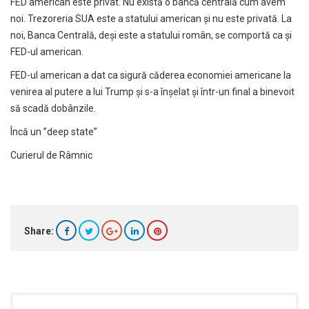
FED american este privat. Nu există o bancă centrală cum avem
noi. Trezoreria SUA este a statului american și nu este privată. La
noi, Banca Centrală, deși este a statului român, se comportă ca și
FED-ul american.
FED-ul american a dat ca sigură căderea economiei americane la
venirea al putere a lui Trump și s-a înșelat și într-un final a binevoit
să scadă dobânzile.
Încă un ”deep state”
Curierul de Râmnic
Share: