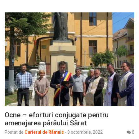
Ocne – eforturi conjugate pentru
amenajarea pârâului Sărat
Postat de
Curierul de Râmnic
-
8 octombrie, 2022
0