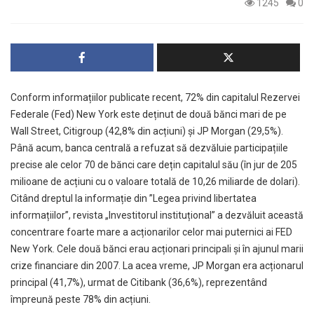
1245
0
Conform informațiilor publicate recent, 72% din capitalul Rezervei
Federale (Fed) New York este deținut de două bănci mari de pe
Wall Street, Citigroup (42,8% din acțiuni) și JP Morgan (29,5%).
Până acum, banca centrală a refuzat să dezvăluie participațiile
precise ale celor 70 de bănci care dețin capitalul său (în jur de 205
milioane de acțiuni cu o valoare totală de 10,26 miliarde de dolari).
Citând dreptul la informație din ”Legea privind libertatea
informațiilor”, revista „Investitorul instituțional” a dezvăluit această
concentrare foarte mare a acționarilor celor mai puternici ai FED
New York. Cele două bănci erau acționari principali și în ajunul marii
crize financiare din 2007. La acea vreme, JP Morgan era acționarul
principal (41,7%), urmat de Citibank (36,6%), reprezentând
împreună peste 78% din acțiuni.