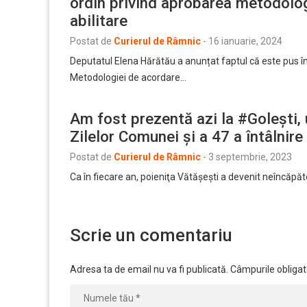
ordin privind aprobarea metodolog
abilitare
Postat de
Curierul de Râmnic
-
16 ianuarie, 2024
Deputatul Elena Hărătău a anunțat faptul că este pus în
Metodologiei de acordare…
Am fost prezentă azi la #Golești, 
Zilelor Comunei și a 47 a întâlnire 
Postat de
Curierul de Râmnic
-
3 septembrie, 2023
Ca în fiecare an, poieniţa Vătășești a devenit neîncăpăt
Scrie un comentariu
Adresa ta de email nu va fi publicată.
Câmpurile obligat