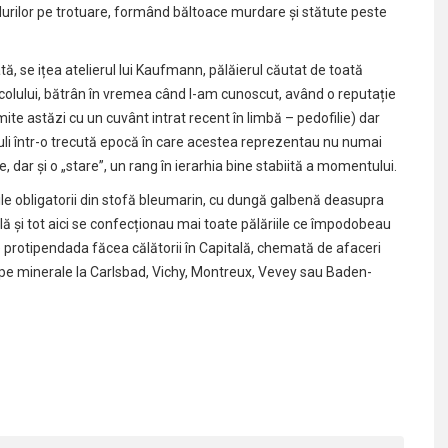
durilor pe trotuare, formând băltoace murdare și stătute peste
ă, se ițea atelierul lui Kaufmann, pălăierul căutat de toată
ecolului, bătrân în vremea când l-am cunoscut, având o reputație
te astăzi cu un cuvânt intrat recent în limbă – pedofilie) dar
uli într-o trecută epocă în care acestea reprezentau nu numai
dar și o „stare”, un rang în ierarhia bine stabiită a momentului.
le obligatorii din stofă bleumarin, cu dungă galbenă deasupra
ă și tot aici se confecționau mai toate pălăriile ce împodobeau
are protipendada făcea călătorii în Capitală, chemată de afaceri
e ape minerale la Carlsbad, Vichy, Montreux, Vevey sau Baden-