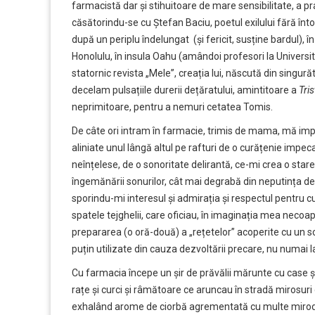
farmacistă dar și stihuitoare de mare sensibilitate, a pra
căsătorindu-se cu Ștefan Baciu, poetul exilului fără înto
după un periplu îndelungat (și fericit, susține bardul), în
Honolulu, în insula Oahu (amândoi profesori la Universita
statornic revista „Mele”, creația lui, născută din singură
decelam pulsațiile durerii dețăratului, amintitoare a
Tri
neprimitoare, pentru a nemuri cetatea Tomis.
De câte ori intram în farmacie, trimis de mama, mă impr
aliniate unul lângă altul pe rafturi de o curățenie impeca
neînțelese, de o sonoritate delirantă, ce-mi crea o stare d
îngemănării sonurilor, cât mai degrabă din neputința de
sporindu-mi interesul și admirația și respectul pentru c
spatele tejghelii, care oficiau, în imaginația mea necoa
prepararea (o oră-două) a „rețetelor” acoperite cu un scri
puțin utilizate din cauza dezvoltării precare, nu numai l
Cu farmacia începe un șir de prăvălii mărunte cu case și c
rațe și curci și râmătoare ce aruncau în stradă mirosuri
exhalând arome de ciorbă agrementată cu multe mirodeni