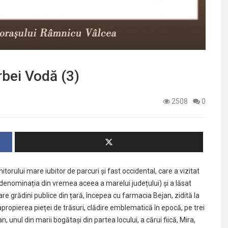
rbei Vodă (3)
2508
0
rului mare iubitor de parcuri și fast occidental, care a vizitat
 (denominația din vremea aceea a marelui județului) și a lăsat
are grădini publice din țară, începea cu farmacia Bejan, zidită la
apropierea pieței de trăsuri, clădire emblematică în epocă, pe trei
n, unul din marii bogătași din partea locului, a cărui fiică, Mira,