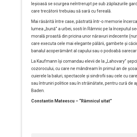
leșioasă se scurgea neîntrerupt pe sub zăplazurile gar
care trecătorii trebuiau să sară cu fereală.
Mai răsărită între case, păstrată într-o memorie încercat
lumea „bună” a urbei, sosti în Râmnic pe la începutul s
morală proastă din pricina unor năravuri indecente (numi
care executa cele mai elegante pălării, gambete și căci
banalul acoperământ al capului sau o podoabă oarecare, 
La Kaufmann își comandau elevii de la „Lahovary” șepci
cozorocului, cu care ne mândream în primul an de școal
cuierele la baluri, spectacole și sindrofii sau cele cu c
sau întruniri politice sau în străinătate, pentru cură d
Baden.
Constantin Mateescu – “Râmnicul uitat”