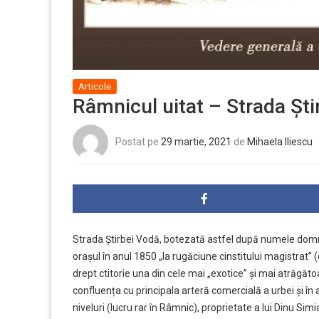
Articole
Râmnicul uitat – Strada Ști
Postat pe
29 martie, 2021
de
Mihaela Iliescu
Strada Știrbei Vodă, botezată astfel după numele domnito
orașul în anul 1850 „la rugăciune cinstitului magistrat”
drept ctitorie una din cele mai „exotice” și mai atrăgăto
confluența cu principala arteră comercială a urbei și în 
niveluri (lucru rar în Râmnic), proprietate a lui Dinu Simia