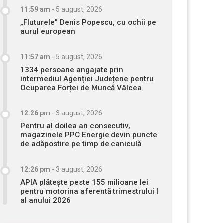
11:59 am
-
5 august, 2026
„Fluturele” Denis Popescu, cu ochii pe
aurul european
11:57 am
-
5 august, 2026
1334 persoane angajate prin
intermediul Agenției Județene pentru
Ocuparea Forței de Muncă Vâlcea
12:26 pm
-
3 august, 2026
Pentru al doilea an consecutiv,
magazinele PPC Energie devin puncte
de adăpostire pe timp de caniculă
12:26 pm
-
3 august, 2026
APIA plătește peste 155 milioane lei
pentru motorina aferentă trimestrului I
al anului 2026