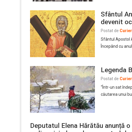
Sfântul An
devenit oc
Postat de
Curie
Sfântul Apostol 
Începând cu anul
Legenda B
Postat de
Curie
“Într-un sat îndep
căutarea unui bu
Deputatul Elena Hărătău anunță o 