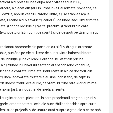
cticat aici profesiunea după absolvirea facultății și,
arcere, a plecat din țară în urma invaziei armatei sovietice, ca
 Brazilia, apoi în vestul Statelor Unite, să se stabilească la
te, făcând aici o strălucită carieră), de unde Baciu îmi trimitea
tate și dor de locurile părăsite, precum și rânduri din care
stelor
poetului latin gonit de soartă și de despoți pe țărmuri reci,
esionau borcanele din porțelan cu alifii și droguri aromate
bilă, purtând pe ele cu litere de aur cuvinte latinești bizare,
e inhibiție și inexplicabilă euforie, nu atât din pricina
 a pătrunde în universul esoteric al absconselor vocabule,
ucoanele coafate, rimelate, îmbrăcate în alb ca doctorii, din
ptă încă, adevărate mistere eleusine, constând, de fapt, în
s indescifrabil, drajeurile, pe vremuri, fiind rare și oricum mai
a noi în țară, a industriei de medicamente.
urți interioare, pietruite, în care proprietarii creșteau găini și
 grele, amestecate cu cele ale bucătăriilor deschise spre curte,
i și de prăjeală și de untură arsă și spre cișmelele a căror apă