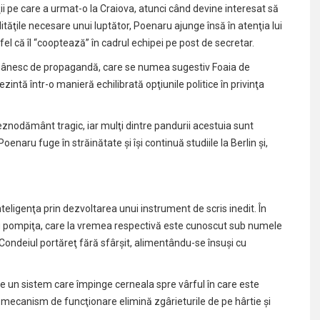
i pe care a urmat-o la Craiova, atunci când devine interesat să
alităţile necesare unui luptător, Poenaru ajunge însă în atenţia lui
fel că îl “cooptează” în cadrul echipei pe post de secretar.
românesc de propagandă, care se numea sugestiv Foaia de
ezintă într-o manieră echilibrată opţiunile politice în privinţa
eznodământ tragic, iar mulţi dintre pandurii acestuia sunt
enaru fuge în străinătate şi îşi continuă studiile la Berlin şi,
teligenţa prin dezvoltarea unui instrument de scris inedit. În
u pompiţa, care la vremea respectivă este cunoscut sub numele
ondeiul portăreţ fără sfârşit, alimentându-se însuşi cu
de un sistem care împinge cerneala spre vârful în care este
 mecanism de funcţionare elimină zgârieturile de pe hârtie şi