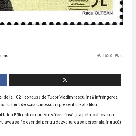
âmnic
1528
0
iei de la 1821 condusă de Tudor Vladimirescu, însă înfrângerea
instrument de scris cunoscut în prezent drept stilou.
itatea Bălceşti din judeţul Vâlcea, însă şi-a petrecut cea mai
ru avea să fie esenţial pentru dezvoltarea sa personală, întrucât