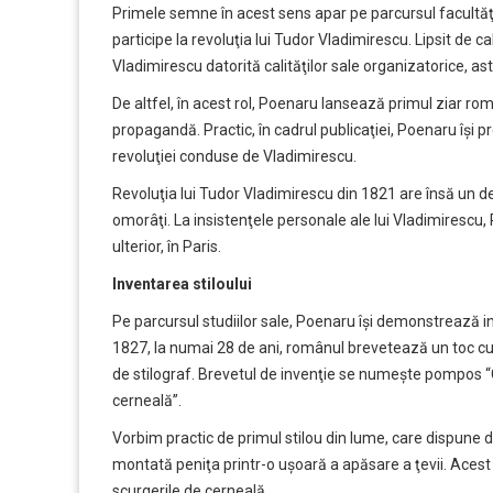
Primele semne în acest sens apar pe parcursul facultăţi
participe la revoluţia lui Tudor Vladimirescu. Lipsit de c
Vladimirescu datorită calităţilor sale organizatorice, ast
De altfel, în acest rol, Poenaru lansează primul ziar 
propagandă. Practic, în cadrul publicaţiei, Poenaru îşi pr
revoluţiei conduse de Vladimirescu.
Revoluţia lui Tudor Vladimirescu din 1821 are însă un d
omorâţi. La insistenţele personale ale lui Vladimirescu, Po
ulterior, în Paris.
Inventarea stiloului
Pe parcursul studiilor sale, Poenaru îşi demonstrează in
1827, la numai 28 de ani, românul brevetează un toc c
de stilograf. Brevetul de invenţie se numeşte pompos “C
cerneală”.
Vorbim practic de primul stilou din lume, care dispune 
montată peniţa printr-o uşoară a apăsare a ţevii. Acest
scurgerile de cerneală.