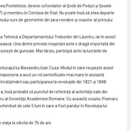
ea Postelnicie, devine cofondator al Şcolii de Poduri şi Şosele
 şi membru în Comisia de Stat. Nu poate însă să stea departe
mului curs de geometrie din ţara române şi coautor al primului
Tehnică a Departamentului Treburilor din Lăuntru, iar în acest
ească. Una dintre primele maşinării este o dragă importată din
ureşti de gunoaie. Mai târziu, participă activ la lucrările de
nturajul lui Alexandru Ioan Cuza. Modul în care reuşeşte acest
 masonerie a avut un rol semnificativ mai mare în această
a învăţământ sau participarea la revoluţiile din 1821 şi 1848.
însă probabil că punctul de referinţă al activităţii sale din
ru al Societăţii Academice Romane. Cu această ocazie, Poenaru
schimbat de cele 5 luni în care a fost pandur în Revoluţia lui
 viaţa la vârsta de 76 de ani.