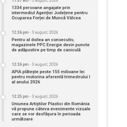
11:57 am
-
5 august, 2026
1334 persoane angajate prin
intermediul Agenției Județene pentru
Ocuparea Forței de Muncă Vâlcea
12:26 pm
-
3 august, 2026
Pentru al doilea an consecutiv,
magazinele PPC Energie devin puncte
de adăpostire pe timp de caniculă
12:26 pm
-
3 august, 2026
APIA plătește peste 155 milioane lei
pentru motorina aferentă trimestrului I
al anului 2026
12:25 pm
-
3 august, 2026
Uniunea Artiștilor Plastici din România
vă propune câteva evenimente vizuale
care se vor desfășura în perioada
următoare