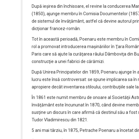
După ieşirea din închisoare, el revine la conducerea Mar
(1850), ajunge membru în Comisia Documentelor (1857)
de sistemul de învăţământ, astfel că devine autorul pri
dicţionar francez-român.
Tot în această perioadă, Poenaru este membru în Comia 
rol a promovat introducerea maşinăriilor în Ţara Român
Paris care să ajute la curăţarea râului Dâmboviţa din Buc
construcţie a unei fabrici de cărămizi.
După Unirea Principatelor din 1859, Poenaru ajunge în a
lucru este însă controversat: se spune implicarea sa în
apropiere decât inventarea stiloului, contribuţiile sale l
În 1861 este numit membru de onoare al Societăţii Astra, 
învăţământ este încununat în 1870, când devine memb
susţine un discurs în care afirmă că destinul său a fost 
Tudor Vladimirescu din 1821.
5 ani mai târziu, în 1875, Petrache Poenaru a încetat din