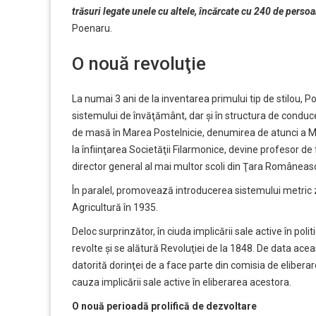
trăsuri legate unele cu altele, încărcate cu 240 de pers
Poenaru.
O nouă revoluţie
La numai 3 ani de la inventarea primului tip de stilou, 
sistemului de învăţământ, dar şi în structura de conduce
de masă în Marea Postelnicie, denumirea de atunci a Mini
la înfiinţarea Societăţii Filarmonice, devine profesor de 
director general al mai multor scoli din Ţara Românească
În paralel, promovează introducerea sistemului metric ze
Agricultură în 1935.
Deloc surprinzător, în ciuda implicării sale active în po
revolte şi se alătură Revoluţiei de la 1848. De data aceas
datorită dorinţei de a face parte din comisia de eliberare
cauza implicării sale active în eliberarea acestora.
O nouă perioadă prolifică de dezvoltare