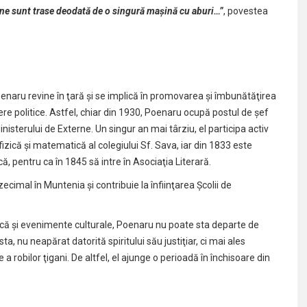
oane sunt trase deodată de o singură mașină cu aburi…”
, povestea
Poenaru revine în ţară şi se implică în promovarea şi îmbunătăţirea
re politice. Astfel, chiar din 1930, Poenaru ocupă postul de şef
sterului de Externe. Un singur an mai târziu, el participa activ
fizică şi matematică al colegiului Sf. Sava, iar din 1833 este
, pentru ca în 1845 să intre în Asociaţia Literară.
cimal în Muntenia şi contribuie la înfiinţarea Şcolii de
litică şi evenimente culturale, Poenaru nu poate sta departe de
ta, nu neapărat datorită spiritului său justiţiar, ci mai ales
 a robilor ţigani. De altfel, el ajunge o perioadă în închisoare din