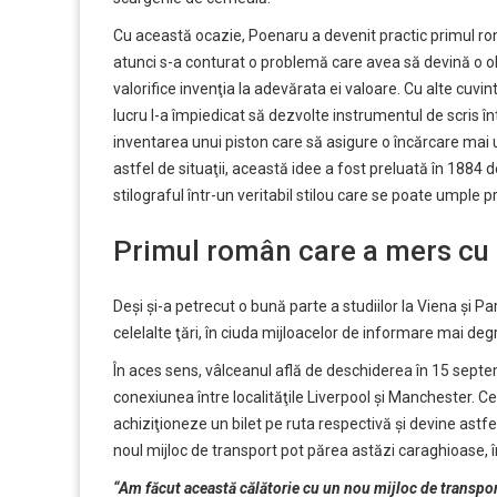
Cu această ocazie, Poenaru a devenit practic primul rom
atunci s-a conturat o problemă care avea să devină o ob
valorifice invenţia la adevărata ei valoare. Cu alte cuvint
lucru l-a împiedicat să dezvolte instrumentul de scris î
inventarea unui piston care să asigure o încărcare mai 
astfel de situaţii, această idee a fost preluată în 188
stilograful într-un veritabil stilou care se poate umple p
Primul român care a mers cu 
Deşi şi-a petrecut o bună parte a studiilor la Viena şi P
celelalte ţări, în ciuda mijloacelor de informare mai d
În aces sens, vâlceanul află de deschiderea în 15 septem
conexiunea între localităţile Liverpool şi Manchester. 
achiziţioneze un bilet pe ruta respectivă şi devine astfe
noul mijloc de transport pot părea astăzi caraghioase, î
“Am făcut această călătorie cu un nou mijloc de transpor