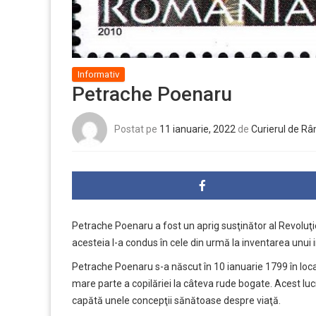
Informativ
Petrache Poenaru
Postat pe
11 ianuarie, 2022
de
Curierul de R
Petrache Poenaru a fost un aprig susţinător al Revoluţ
acesteia l-a condus în cele din urmă la inventarea unui 
Petrache Poenaru s-a născut în 10 ianuarie 1799 în local
mare parte a copilăriei la câteva rude bogate. Acest luc
capătă unele concepţii sănătoase despre viaţă.