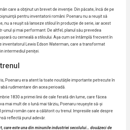
ân care a obţinut un brevet de invenţie. Din păcate, încă de pe
işnuinţă pentru inventatorii români: Poenaru nu a reuşit să
e, nu a reuşit să lanseze stiloul în producţie de serie, iar acest
ntr-unul şi mai performant. De altfel, planul său prevedea
uşoară cu cerneală a stiloului. Aşa cum se întâmplă frecvent în
4 de inventatorul Lewis Edson Waterman, care a transformat
rin intermediul peniţei.
trenul
aris, Poenaru era atent la toate noutăţile importante petrecute în
egrabă rudimentare din acea perioadă.
brie 1830 a primei linii de cale ferată din lume, care făcea
Ceva mai mult de o lună mai târziu, Poenaru reuşeşte să-şi
l primul român care a călătorit cu trenul. Impresiile sale despre
nsă reflectă purul adevăr.
t, care este una din minunile industriei secolului… douăzeci de