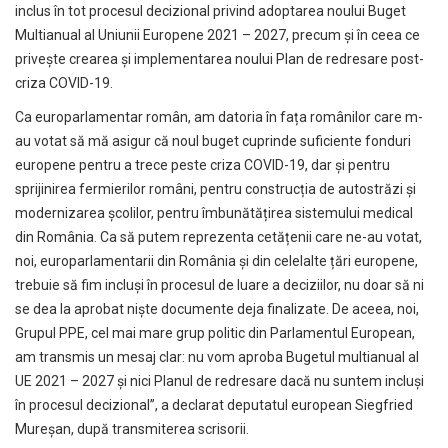
inclus în tot procesul decizional privind adoptarea noului Buget
Multianual al Uniunii Europene 2021 – 2027, precum și în ceea ce
privește crearea și implementarea noului Plan de redresare post-
criza COVID-19.
Ca europarlamentar român, am datoria în fața românilor care m-
au votat să mă asigur că noul buget cuprinde suficiente fonduri
europene pentru a trece peste criza COVID-19, dar și pentru
sprijinirea fermierilor români, pentru construcția de autostrăzi și
modernizarea școlilor, pentru îmbunătățirea sistemului medical
din România. Ca să putem reprezenta cetățenii care ne-au votat,
noi, europarlamentarii din România și din celelalte țări europene,
trebuie să fim incluși în procesul de luare a deciziilor, nu doar să ni
se dea la aprobat niște documente deja finalizate. De aceea, noi,
Grupul PPE, cel mai mare grup politic din Parlamentul European,
am transmis un mesaj clar: nu vom aproba Bugetul multianual al
UE 2021 – 2027 și nici Planul de redresare dacă nu suntem incluși
în procesul decizional”, a declarat deputatul european Siegfried
Mureșan, după transmiterea scrisorii.