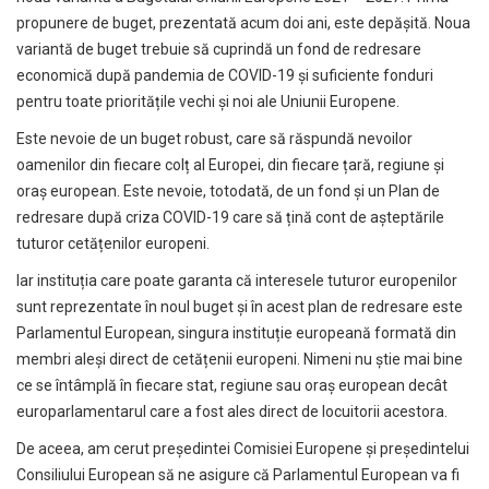
propunere de buget, prezentată acum doi ani, este depășită. Noua
variantă de buget trebuie să cuprindă un fond de redresare
economică după pandemia de COVID-19 și suficiente fonduri
pentru toate prioritățile vechi și noi ale Uniunii Europene.
Este nevoie de un buget robust, care să răspundă nevoilor
oamenilor din fiecare colț al Europei, din fiecare țară, regiune și
oraș european. Este nevoie, totodată, de un fond și un Plan de
redresare după criza COVID-19 care să țină cont de așteptările
tuturor cetățenilor europeni.
Iar instituția care poate garanta că interesele tuturor europenilor
sunt reprezentate în noul buget și în acest plan de redresare este
Parlamentul European, singura instituție europeană formată din
membri aleși direct de cetățenii europeni. Nimeni nu știe mai bine
ce se întâmplă în fiecare stat, regiune sau oraș european decât
europarlamentarul care a fost ales direct de locuitorii acestora.
De aceea, am cerut președintei Comisiei Europene și președintelui
Consiliului European să ne asigure că Parlamentul European va fi