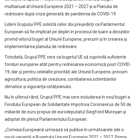
multianual al Uniunii Europene 2021 – 2027 și a Planului de
redresare după criza generată de pandemia de COVID-19.
Liderii Grupului PPE solicită celor doi președinți ca Parlamentul
European să fie implicat pe deplin în procesul de luare a deciziilor
privind viitorul buget al Uniunii Europene, precum și în crearea și
implementarea planului de redresare.
Totodată, Grupul PPE cere ca bugetul UE să cuprindă suficiente
fonduri europene atât pentru redresarea economică post-COVID-
19, dar și pentru celelalte priorități ale Uniunii Europene, precum
agricultura, politica de coeziune, combaterea schimbărilor
climatice și siguranța cetățeanului.
Nu în ultimul rând, Grupul PPE mai cere includerea în noul buget a
Fondului European de Solidaritate împotriva Coronavirus de 50 de
miliarde de euro propus de eurodeputatul Siegfried Mureșan și
adoptat de plenul Parlamentului European.
„Comisia Europeană urmează să publice în următoarele zile o
nouă variantă a Bugetului Uniunii Europene 2021 – 2027. Prima