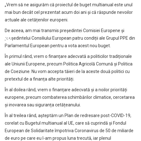
„Vrem să ne asigurăm că proiectul de buget multianual este unul
mai bun decât cel prezentat acum doi ani și că răspunde nevoilor
actuale ale cetățenilor europeni.
De aceea, am mai transmis președintei Comisiei Europene și
președintelui Consiliului European patru condiții ale Grupul PPE din
Parlamentul European pentru a vota acest nou buget.
În primul rând, vrem o finanțare adecvată a politicilor tradiționale
ale Uniunii Europene, precum Politica Agricolă Comună și Politica
de Coeziune. Nu vom accepta tăieri de la aceste două politici cu
pretextul de a finanța alte priorități.
În al doilea rând, vrem o finanțare adecvată și a noilor priorități
europene, precum combaterea schimbărilor climatice, cercetarea
și inovarea sau siguranța cetățeanului.
În al treilea rând, așteptăm un Plan de redresare post-COVID-19,
corelat cu Bugetul multianual al UE, care să cuprindă și Fondul
European de Solidaritate împotriva Coronavirus de 50 de miliarde
de euro pe care eu l-am propus luna trecută, iar plenul