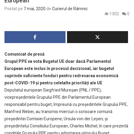
European
Postat pe
7 mai, 2020
de
Curierul de Râmnic
1302
0
Comunicat de presă
Grupul PPE va vota Bugetul UE doar dacă Parlamentul
European este inclus în procesul decizional, iar bugetul
cuprinde suficiente fonduri pentru redresarea economică
post-COVID-19 și pentru celelalte priorități ale UE
Deputatul european Siegfried Mureșan (PNL / PPE),
vicepreședintele Grupului PPE din Parlamentul European
responsabil pentru buget, împreună cu președintele Grupului PPE,
Manfred Weber, au transmis miercuri o scrisoare comună
președintei Comisiei Europene, Ursula von der Leyen, și
președintelui Consiliului European, Charles Michel, în care prezintă
condițiile Grupului PPE pentru adoptarea viitorului Buget