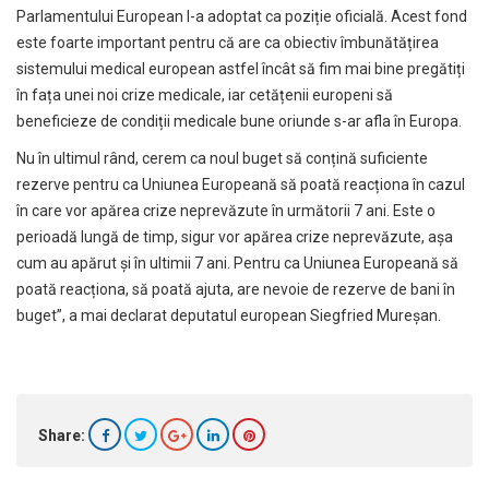
Parlamentului European l-a adoptat ca poziție oficială. Acest fond
este foarte important pentru că are ca obiectiv îmbunătățirea
sistemului medical european astfel încât să fim mai bine pregătiți
în fața unei noi crize medicale, iar cetățenii europeni să
beneficieze de condiții medicale bune oriunde s-ar afla în Europa.
Nu în ultimul rând, cerem ca noul buget să conțină suficiente
rezerve pentru ca Uniunea Europeană să poată reacționa în cazul
în care vor apărea crize neprevăzute în următorii 7 ani. Este o
perioadă lungă de timp, sigur vor apărea crize neprevăzute, așa
cum au apărut și în ultimii 7 ani. Pentru ca Uniunea Europeană să
poată reacționa, să poată ajuta, are nevoie de rezerve de bani în
buget”, a mai declarat deputatul european Siegfried Mureșan.
Share: