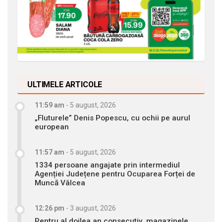
ULTIMELE ARTICOLE
11:59 am
-
5 august, 2026
„Fluturele” Denis Popescu, cu ochii pe aurul
european
11:57 am
-
5 august, 2026
1334 persoane angajate prin intermediul
Agenției Județene pentru Ocuparea Forței de
Muncă Vâlcea
12:26 pm
-
3 august, 2026
Pentru al doilea an consecutiv, magazinele