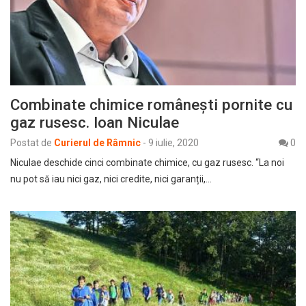
Combinate chimice românești pornite cu
gaz rusesc. Ioan Niculae
Postat de
Curierul de Râmnic
-
9 iulie, 2020
0
Niculae deschide cinci combinate chimice, cu gaz rusesc. “La noi
nu pot să iau nici gaz, nici credite, nici garanții,…