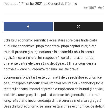
Postat pe
17 martie, 2021
de
Curierul de Râmnic
1567
0
Echilibrul economic semnifică acea stare spre care tinde piaţa
bunurilor economice, piaţa monetară, piaţa capitalurilor, piaţa
muncii, precum şi piaţa naţională în ansamblul său, în sensul
egalizării cererii şi ofertei, respectiv în cel al unei asemenea
diferenţe dintre ele care să nu depăşească limite considerate
normale şi care nu creează tensiuni sociale grave.
Economia în orice ţară este dominată de dezechilibre economice
ce sunt expresia modificărilor limitelor resurselor şi tehnologiilor, a
restricţiilor consumatorilor privind cumpărarea de bunuri şi servicii,
inclusiv a unor greşeli de politică economică generală pe termen
lung, reflectând neconcordanţa dintre cererea şi oferta agregată.
Dezechilibrul economic se manifestă în crize economice, de deficit