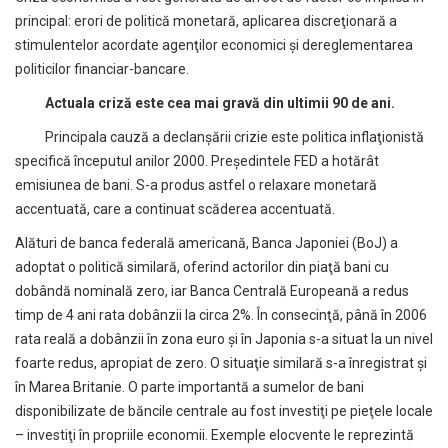
principal: erori de politică monetară, aplicarea discreţionară a
stimulentelor acordate agenţilor economici şi dereglementarea
politicilor financiar-bancare.
Actuala criză este cea mai gravă din ultimii 90 de ani.
Principala cauză a declanşării crizie este politica inflaţionistă
specifică începutul anilor 2000. Preşedintele FED a hotărât
emisiunea de bani. S-a produs astfel o relaxare monetară
accentuată, care a continuat scăderea accentuată.
Alături de banca federală americană, Banca Japoniei (BoJ) a
adoptat o politică similară, oferind actorilor din piaţă bani cu
dobândă nominală zero, iar Banca Centrală Europeană a redus
timp de 4 ani rata dobânzii la circa 2%. În consecinţă, până în 2006
rata reală a dobânzii în zona euro şi în Japonia s-a situat la un nivel
foarte redus, apropiat de zero. O situaţie similară s-a înregistrat şi
în Marea Britanie. O parte importantă a sumelor de bani
disponibilizate de băncile centrale au fost investiţi pe pieţele locale
– investiţi în propriile economii. Exemple elocvente le reprezintă