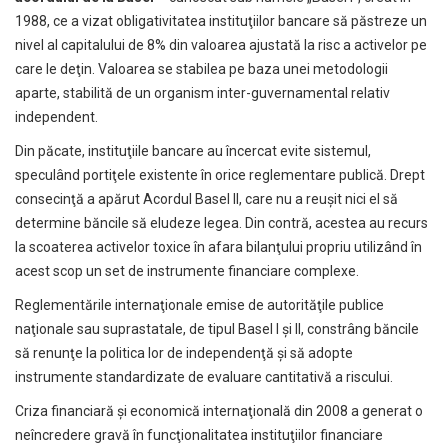
1988, ce a vizat obligativitatea instituţiilor bancare să păstreze un
nivel al capitalului de 8% din valoarea ajustată la risc a activelor pe
care le deţin. Valoarea se stabilea pe baza unei metodologii
aparte, stabilită de un organism inter-guvernamental relativ
independent.
Din păcate, instituţiile bancare au încercat evite sistemul,
speculând portiţele existente în orice reglementare publică. Drept
consecinţă a apărut Acordul Basel II, care nu a reuşit nici el să
determine băncile să eludeze legea. Din contră, acestea au recurs
la scoaterea activelor toxice în afara bilanţului propriu utilizând în
acest scop un set de instrumente financiare complexe.
Reglementările internaţionale emise de autorităţile publice
naţionale sau suprastatale, de tipul Basel I şi II, constrâng băncile
să renunţe la politica lor de independenţă şi să adopte
instrumente standardizate de evaluare cantitativă a riscului.
Criza financiară şi economică internaţională din 2008 a generat o
neîncredere gravă în funcţionalitatea instituţiilor financiare