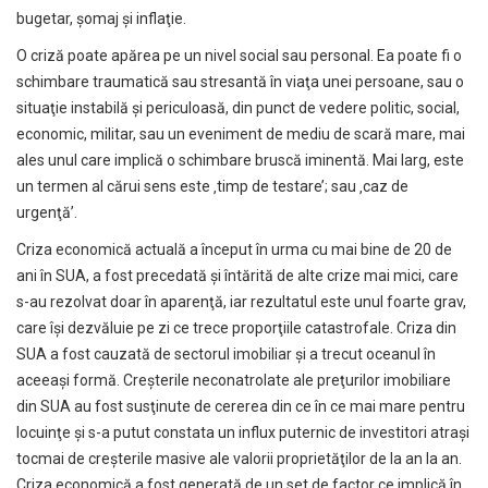
bugetar, şomaj şi inflaţie.
O criză poate apărea pe un nivel social sau personal. Ea poate fi o
schimbare traumatică sau stresantă în viaţa unei persoane, sau o
situaţie instabilă şi periculoasă, din punct de vedere politic, social,
economic, militar, sau un eveniment de mediu de scară mare, mai
ales unul care implică o schimbare bruscă iminentă. Mai larg, este
un termen al cărui sens este ‚timp de testare’; sau ‚caz de
urgenţă’.
Criza economică actuală a început în urma cu mai bine de 20 de
ani în SUA, a fost precedată şi întărită de alte crize mai mici, care
s-au rezolvat doar în aparenţă, iar rezultatul este unul foarte grav,
care îşi dezvăluie pe zi ce trece proporţiile catastrofale. Criza din
SUA a fost cauzată de sectorul imobiliar şi a trecut oceanul în
aceeaşi formă. Creşterile neconatrolate ale preţurilor imobiliare
din SUA au fost susţinute de cererea din ce în ce mai mare pentru
locuinţe şi s-a putut constata un influx puternic de investitori atraşi
tocmai de creşterile masive ale valorii proprietăţilor de la an la an.
Criza economică a fost generată de un set de factor ce implică în