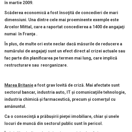
în martie 2009.
Scăderea economică a fost însoţită de concedieri de mari
dimensiuni. Una dintre cele mai proeminente exemple este
Arcelor Mittal, care a raportat concedierea a 1400 de angajaţi
numai în Franţa .
În plus, de multe ori este neclar dacă măsurile de reducere a
numărului de angajaţi sunt un efect direct al crizei actuale sau
fac parte din planificarea pe termen mai lung, care implică
restructurare sau reorganizare.
Marea Britanie
a fost grav lovită de criză. Mai afectate sunt
sectorul bancar, industria auto, IT şi comunicaţiile tehnologie,
industria chimică şi farmaceutică, precum şi comerţul cu
amănuntul.
Ca o consecinţă a prăbuşirii pieţei imobiliare, chiar şi unele
locuri de muncă din sectorul public sunt în pericol.