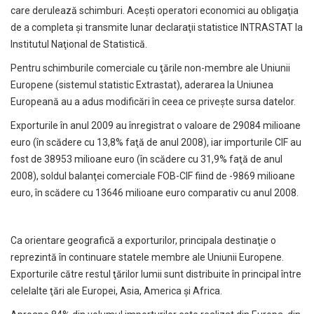
care derulează schimburi. Aceşti operatori economici au obligaţia
de a completa şi transmite lunar declaraţii statistice INTRASTAT la
Institutul Naţional de Statistică.
Pentru schimburile comerciale cu ţările non-membre ale Uniunii
Europene (sistemul statistic Extrastat), aderarea la Uniunea
Europeană au a adus modificări în ceea ce priveşte sursa datelor.
Exporturile în anul 2009 au înregistrat o valoare de 29084 milioane
euro (în scădere cu 13,8% faţă de anul 2008), iar importurile CIF au
fost de 38953 milioane euro (în scădere cu 31,9% faţă de anul
2008), soldul balanţei comerciale FOB-CIF fiind de -9869 milioane
euro, în scădere cu 13646 milioane euro comparativ cu anul 2008.
Ca orientare geografică a exporturilor, principala destinaţie o
reprezintă în continuare statele membre ale Uniunii Europene.
Exporturile către restul ţărilor lumii sunt distribuite în principal între
celelalte ţări ale Europei, Asia, America şi Africa.