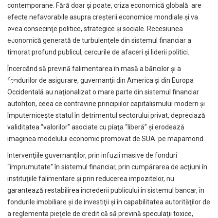
contemporane. Fără doar şi poate, criza economică globală are
efecte nefavorabile asupra creşterii economice mondiale şi va
avea consecinţe politice, strategice şi sociale. Recesiunea
economică generată de turbulenţele din sistemul financiar a
timorat profund publicul, cercurile de afaceri şi liderii politici.
Încercând să prevină falimentarea în masă a băncilor şi a
fondurilor de asigurare, guvernanţii din America şi din Europa
Occidentală au naţionalizat o mare parte din sistemul financiar
autohton, ceea ce contravine principiilor capitalismului modern şi
împuterniceşte statul în detrimentul sectorului privat, depreciază
validitatea “valorilor” asociate cu piaţa “liberă” şi erodează
imaginea modelului economic promovat de SUA pe mapamond.
Intervenţiile guvernanţilor, prin infuzii masive de fonduri
“împrumutate” în sistemul financiar, prin cumpărarea de acţiuni în
instituţiile falimentare şi prin reducerea impozitelor, nu
garantează restabilirea încrederii publicului în sistemul bancar, în
fondurile imobiliare şi de investiţii şi în capabilitatea autorităţilor de
a reglementa pieţele de credit că să prevină speculaţii toxice,