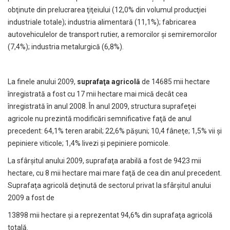
obţinute din prelucrarea ţiţeiului (12,0% din volumul producţiei
industriale totale); industria alimentară (11,1%); fabricarea
autovehiculelor de transport rutier, a remorcilor şi semiremorcilor
(7,4%); industria metalurgică (6,8%).
La finele anului 2009,
suprafaţa agricolă
de 14685 mii hectare
înregistrată a fost cu 17 mii hectare mai mică decât cea
înregistrată în anul 2008. În anul 2009, structura suprafeţei
agricole nu prezintă modificări semnificative faţă de anul
precedent: 64,1% teren arabil; 22,6% păşuni; 10,4 fâneţe; 1,5% vii şi
pepiniere viticole; 1,4% livezi şi pepiniere pomicole.
La sfârşitul anului 2009, suprafaţa arabilă a fost de 9423 mii
hectare, cu 8 mii hectare mai mare faţă de cea din anul precedent.
Suprafaţa agricolă deţinută de sectorul privat la sfârşitul anului
2009 a fost de
13898 mii hectare şi a reprezentat 94,6% din suprafaţa agricolă
totală.