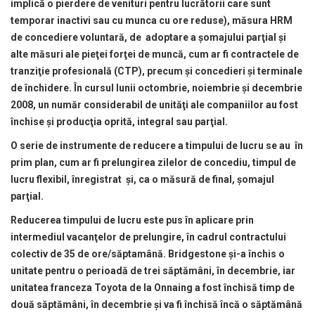
implică o pierdere de venituri pentru lucrătorii care sunt
temporar inactivi sau cu munca cu ore reduse), măsura HRM
de concediere voluntară, de adoptare a şomajului parţial şi
alte măsuri ale pieţei forţei de muncă, cum ar fi contractele de
tranziţie profesională (CTP), precum şi concedieri şi terminale
de închidere. În cursul lunii octombrie, noiembrie şi decembrie
2008, un număr considerabil de unităţi ale companiilor au fost
închise şi producţia oprită, integral sau parţial.
O serie de instrumente de reducere a timpului de lucru se au în
prim plan, cum ar fi prelungirea zilelor de concediu, timpul de
lucru flexibil, înregistrat şi, ca o măsură de final, şomajul
parţial.
Reducerea timpului de lucru este pus în aplicare prin
intermediul vacanţelor de prelungire, în cadrul contractului
colectiv de 35 de ore/săptamână. Bridgestone şi-a închis o
unitate pentru o perioadă de trei săptămâni, în decembrie, iar
unitatea franceza Toyota de la Onnaing a fost închisă timp de
două săptămâni, în decembrie şi va fi închisă încă o săptămână