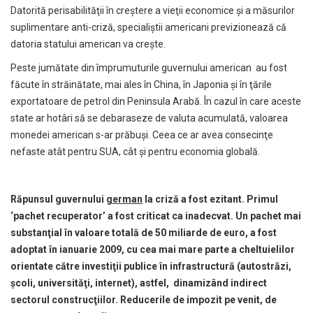
Datorită perisabilităţii în creştere a vieţii economice şi a măsurilor
suplimentare anti-criză, specialiştii americani previzionează că
datoria statului american va creşte.
Peste jumătate din împrumuturile guvernului american au fost
făcute în străinătate, mai ales în China, în Japonia şi în ţările
exportatoare de petrol din Peninsula Arabă. În cazul în care aceste
state ar hotâri să se debaraseze de valuta acumulată, valoarea
monedei american s-ar prăbuşi. Ceea ce ar avea consecinţe
nefaste atât pentru SUA, cât şi pentru economia globală.
Răpunsul guvernului
german
la criză a fost ezitant. Primul
‘pachet recuperator’ a fost criticat ca inadecvat. Un pachet mai
substanţial în valoare totală de 50 miliarde de euro, a fost
adoptat în ianuarie 2009, cu cea mai mare parte a cheltuielilor
orientate către investiţii publice în infrastructură (autostrăzi,
şcoli, universităţi, internet), astfel, dinamizând indirect
sectorul construcţiilor. Reducerile de impozit pe venit, de