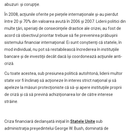
abuzuri şi corupţie.
În 2008, acţiunile oferite pe pieţele internaţionale şi-au pierdut
între 20 şi 70% din valoarea avută în 2006 şi 2007. Liderii politici din
multe ţări, speriaţi de consecinţele drastice ale crizei, au fost de
acord că obiectivul prioritar trebuie să fie prevenirea prăbuşirii
sistemului financiar internaţional. Ei sunt conştienţi că statele, în
mod individual, nu pot să restabilească încrederea în instituţiile
bancare şi de investiţii decât dacă îşi coordonează acţiunile anti-
criză.
Cu toate acestea, sub presiunea politică autohtonă, liderii multor
state vor fi înclinaţi să acţioneze în interes strict naţional şi să
apeleze la măsuri protecţioniste că să-şi apere instituţiile proprii
de criză şi că să prevină achiziţionarea lor de către interese
străine.
Criza financiară declanşată iniţial în
Statele Unite
sub
administraţia preşedintelui George W. Bush, dominată de