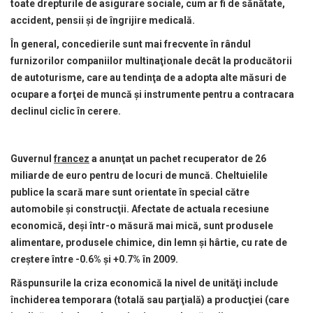
toate drepturile de asigurare sociale, cum ar fi de sănătate,
accident, pensii şi de îngrijire medicală.
În general, concedierile sunt mai frecvente în rândul
furnizorilor companiilor multinaţionale decât la producătorii
de autoturisme, care au tendinţa de a adopta alte măsuri de
ocupare a forţei de muncă şi instrumente pentru a contracara
declinul ciclic în cerere.
Guvernul
francez
a anunţat un pachet recuperator de 26
miliarde de euro pentru de locuri de muncă. Cheltuielile
publice la scară mare sunt orientate în special către
automobile şi construcţii. Afectate de actuala recesiune
economică, deşi într-o măsură mai mică, sunt produsele
alimentare, produsele chimice, din lemn şi hârtie, cu rate de
creştere între -0.6% şi +0.7% în 2009.
Răspunsurile la criza economică la nivel de unităţi include
închiderea temporara (totală sau parţială) a producţiei (care