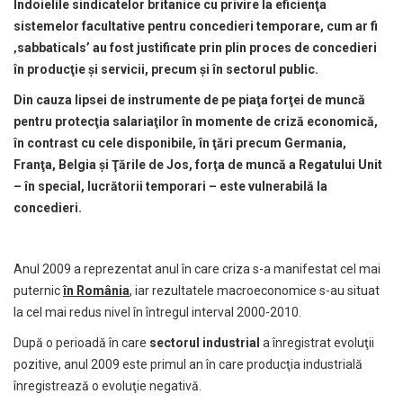
Îndoielile sindicatelor britanice cu privire la eficienţa
sistemelor facultative pentru concedieri temporare, cum ar fi
‚sabbaticals’ au fost justificate prin plin proces de concedieri
în producţie şi servicii, precum şi în sectorul public.
Din cauza lipsei de instrumente de pe piaţa forţei de muncă
pentru protecţia salariaţilor în momente de criză economică,
în contrast cu cele disponibile, în ţări precum Germania,
Franţa, Belgia şi Ţările de Jos, forţa de muncă a Regatului Unit
– în special, lucrătorii temporari – este vulnerabilă la
concedieri.
Anul 2009 a reprezentat anul în care criza s-a manifestat cel mai
puternic
în România
, iar rezultatele macroeconomice s-au situat
la cel mai redus nivel în întregul interval 2000-2010.
După o perioadă în care
sectorul industrial
a înregistrat evoluţii
pozitive, anul 2009 este primul an în care producţia industrială
înregistrează o evoluţie negativă.