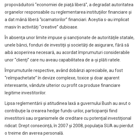
propovăduitorii “economiei de piaţă liberă”, a degradat autoritatea
organelor responsabile cu reglementarea instituţiilor financiare şi
a dat mână liberă “scamatorilor” financiari. Aceştia s-au implicat
masiv în activităţi “creative” dubioase.
În absenţa unor limite impuse şi sancţionate de autorităţile statale,
unele bănci, fonduri de investiţii şi societăţi de asigurare, fără să
aibă acoperirea necesară, au acordat împrumuturi considerabile
unor “clienţi” care nu aveau capabilitatea de a-şi plăti ratele.
Împrumuturile respective, având dobânzi apreciabile, au fost
“reîmpachetate” în devize complexe, toxice şi doar aparent
interesante, vândute ulterior cu profit ca produse financiare
legitime investitorilor.
Lipsa reglementării şi atitudinea laxă a guvernului Bush au avut o
contribuţie la crearea hedge funds-urilor, participanţii fiind
investitorii sau organismele de creditare cu potenţial investiţional
ridicat. Drept consecinţă, în 2007 şi 2008, populaţia SUA au pierdut
o treime din averea personală.