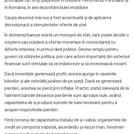
profitabile cât timp piaţa este în creştere. Fenomenul s-a întâlnit şi
în România, în anii dezvoltării bulei imobiliare.
Cauza descrisă mai sus a fost accentuată şi de aplicarea
discreţionară a stimulentelor oferite de stat.
În domeniul bancar există un monopol de stat, care poate decide o
creştere sau scădere a ofertei monetare în concordanţă cu
diferite interese, în primul rând politice. Devine simplu pentru
guvern să utilizeze politica, prin care actorii importanţi din sistemul
financiar sunt stimulaţi să se îndatoreze şi să investească riscant.
Dacă investiţiile generează profit, acesta ajunge în casieriile
băncilor şi ale celorlalţi jucători de pe piaţă. Dacă se generează
pierderi, acestea se pierd prin inflaţie. Practic, statul salvează de la
faliment băncile deoarece pierderile sunt aproape nule, având
capacitatea de a produce sumele de bani necesare pentru a
acoperi respectivele pierderi.
Fiind convinşi de capacitatea statului de a-i salva, organismele de
credit se comportă iraţional, asumându-şi riscuri mari, fenomen