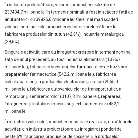
În industria prelucrătoare, volumul producţiei realizate de
237434,7 milioane lei în termeni nominali, a fost în scădere faţă de
anul anterior cu 39825,6 milioane lei. Cele mai mari scăderi
valorice nominale ale producţiei industriei prelucrătoare la:
fabricarea produselor din tutun (42,6%); industria metalurgică
(39,6%).
Singurele activităţi care au înregistrat creştere în termeni nominali
faţă de anul precedent, au fost industria alimentară (1376,7
milioane lei), fabricarea substanţelor farmaceutice de bază şi a
preparatelor farmaceutice (542,2 milioane lei), fabricarea
calculatoarelor şi a produselor electronice şi optice (2055,0
milioane lei), fabricarea autovehiculelor de transport rutier, a
remorcilor şi semiremorcilor (3107,3 milioane lei), repararea,
întreţinerea şi instalarea maşinilor şi echipamentelor (482,2
milioane lei.
În structura volumului producţiei industriale realizate, următoarele
activităţi din industria prelucrătoare au înregistrat ponderi de
peste 5%: fabricarea produselor de cocserie şi a produselor