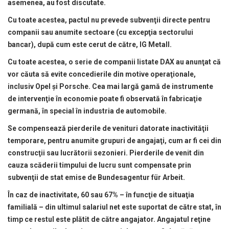
asemenea, au fost discutate.
Cu toate acestea, pactul nu prevede subvenţii directe pentru
companii sau anumite sectoare (cu excepţia sectorului
bancar), după cum este cerut de către, IG Metall.
Cu toate acestea, o serie de companii listate DAX au anunţat că
vor căuta să evite concedierile din motive operaţionale,
inclusiv Opel şi Porsche. Cea mai largă gamă de instrumente
de intervenţie în economie poate fi observată în fabricaţie
germană, în special în industria de automobile.
Se compensează pierderile de venituri datorate inactivităţii
temporare, pentru anumite grupuri de angajaţi, cum ar fi cei din
construcţii sau lucrătorii sezonieri. Pierderile de venit din
cauza scăderii timpului de lucru sunt compensate prin
subvenţii de stat emise de Bundesagentur für Arbeit.
În caz de inactivitate, 60 sau 67% – în funcţie de situaţia
familială – din ultimul salariul net este suportat de către stat, în
timp ce restul este plătit de către angajator. Angajatul reţine