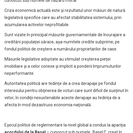
cunoscut sub numele de hazard moral.
Criza economică actuală este şi rezultatul unor măsuri de natură
legislativă specifice care au afectat stabilitatea sistemului, prin
acumularea activelor neprofitabile.
Sunt vizate în prinicipal măsurile guvernamentale de încurajare a
creditării populaţiei sărace, aşa-numitele credite subprime, pe
fondul politicii de creştere a numărului proprietarilor de case.
Măsurile legislative adoptate au stimulat creşterea pieţei
imobiliare şi a celor conexe şi implicit a ponderii împrumuturilor
neperformante.
Autoritatea politică are tedinţe de a crea derapaje pe fondul
interesului pentru obţinerea de voturi care sunt dificil de susţinut în
viitor; în condiţii nesustenabile aceste derapaje au tedinţa de a
afecta în mod dezastruos economia naţională.
Eşecul politicii de reglementare la nivel global a condus la apariţia
acordului de la Basel
– cunoscut sub numele „Basel I”, creat în