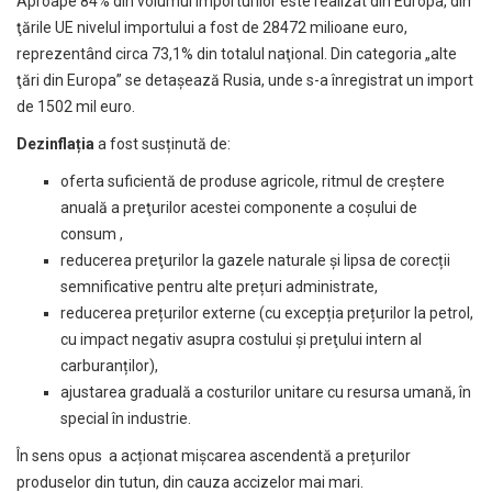
Aproape 84% din volumul importurilor este realizat din Europa, din
ţările UE nivelul importului a fost de 28472 milioane euro,
reprezentând circa 73,1% din totalul naţional. Din categoria „alte
ţări din Europa” se detaşează Rusia, unde s-a înregistrat un import
de 1502 mil euro.
Dezinflația
a fost susținută de:
oferta suficientă de produse agricole, ritmul de creştere
anuală a preţurilor acestei componente a coșului de
consum ,
reducerea preţurilor la gazele naturale și lipsa de corecții
semnificative pentru alte prețuri administrate,
reducerea prețurilor externe (cu excepția prețurilor la petrol,
cu impact negativ asupra costului şi preţului intern al
carburanților),
ajustarea graduală a costurilor unitare cu resursa umană, în
special în industrie.
În sens opus a acționat mișcarea ascendentă a prețurilor
produselor din tutun, din cauza accizelor mai mari.