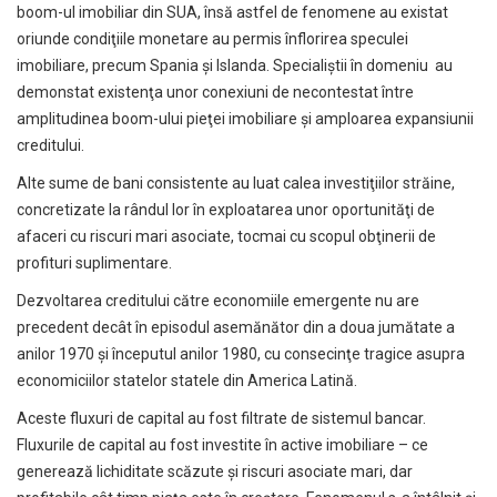
boom-ul imobiliar din SUA, însă astfel de fenomene au existat
oriunde condiţiile monetare au permis înflorirea speculei
imobiliare, precum Spania şi Islanda. Specialiştii în domeniu au
demonstat existenţa unor conexiuni de necontestat între
amplitudinea boom-ului pieţei imobiliare şi amploarea expansiunii
creditului.
Alte sume de bani consistente au luat calea investiţiilor străine,
concretizate la rândul lor în exploatarea unor oportunităţi de
afaceri cu riscuri mari asociate, tocmai cu scopul obţinerii de
profituri suplimentare.
Dezvoltarea creditului către economiile emergente nu are
precedent decât în episodul asemănător din a doua jumătate a
anilor 1970 şi începutul anilor 1980, cu consecinţe tragice asupra
economiciilor statelor statele din America Latină.
Aceste fluxuri de capital au fost filtrate de sistemul bancar.
Fluxurile de capital au fost investite în active imobiliare – ce
generează lichiditate scăzute şi riscuri asociate mari, dar