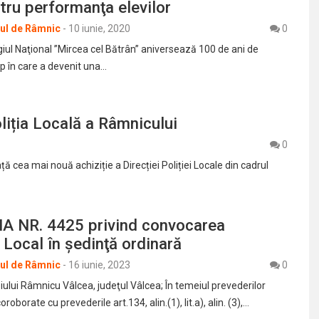
ntru performanţa elevilor
rul de Râmnic
-
10 iunie, 2020
0
giul Naţional ”Mircea cel Bătrân” aniversează 100 de ani de
mp în care a devenit una…
liția Locală a Râmnicului
0
ă cea mai nouă achiziție a Direcției Poliției Locale din cadrul
A NR. 4425 privind convocarea
i Local în şedinţă ordinară
rul de Râmnic
-
16 iunie, 2023
0
ului Râmnicu Vâlcea, judeţul Vâlcea; În temeiul prevederilor
coroborate cu prevederile art.134, alin.(1), lit.a), alin. (3),…