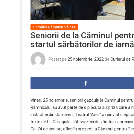
Primăria Râmnicu Vâlcea
Seniorii de la Căminul pent
startul sărbătorilor de iarnă
Postat pe
25 noiembrie, 2022
de
Curierul de
Vineri, 25 noiembrie, seniorii găzduiți la Căminul pent
Râmnicului au avut parte de o plăcută surpriză care a mar
instituției din Ostroveni, Teatrul ”Ariel” a reînviat o e
texte de I.L. Caragiale, câteva zeci de vârstnici apreciin
Cei 74 de seniori, aflați în prezent la Căminul pentru 