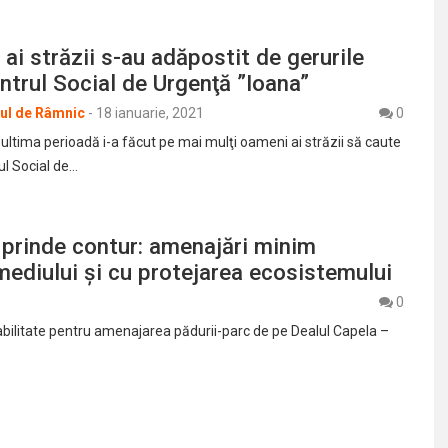
ai străzii s-au adăpostit de gerurile
Centrul Social de Urgenţă ”Ioana”
rul de Râmnic
-
18 ianuarie, 2021
0
ultima perioadă i-a făcut pe mai mulţi oameni ai străzii să caute
ul Social de…
 prinde contur: amenajări minim
mediului și cu protejarea ecosistemului
0
zabilitate pentru amenajarea pădurii-parc de pe Dealul Capela –