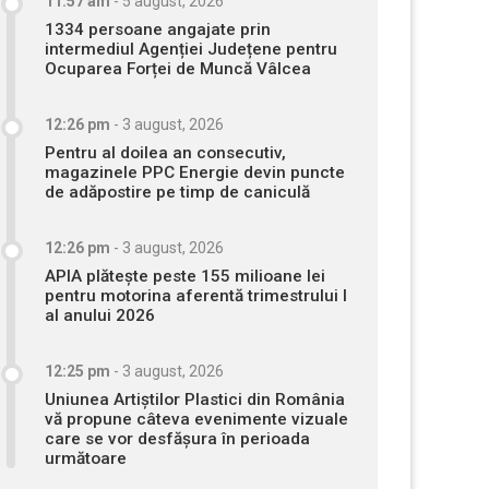
11:57 am
-
5 august, 2026
1334 persoane angajate prin
intermediul Agenției Județene pentru
Ocuparea Forței de Muncă Vâlcea
12:26 pm
-
3 august, 2026
Pentru al doilea an consecutiv,
magazinele PPC Energie devin puncte
de adăpostire pe timp de caniculă
12:26 pm
-
3 august, 2026
APIA plătește peste 155 milioane lei
pentru motorina aferentă trimestrului I
al anului 2026
12:25 pm
-
3 august, 2026
Uniunea Artiștilor Plastici din România
vă propune câteva evenimente vizuale
care se vor desfășura în perioada
următoare