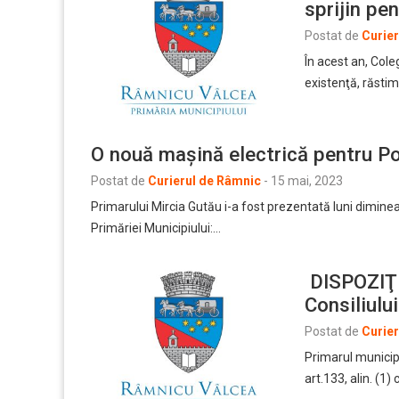
sprijin pe
Postat de
Curie
În acest an, Cole
existenţă, răsti
O nouă mașină electrică pentru Po
Postat de
Curierul de Râmnic
-
15 mai, 2023
Primarului Mircia Gutău i-a fost prezentată luni dimineaț
Primăriei Municipiului:…
DISPOZIŢI
Consiliulu
Postat de
Curie
Primarul municipi
art.133, alin. (1) 