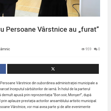
ru Persoane Vârstnice au „furat”
 Râmnic
959
0
ru Persoane Vârstnice din subordinea administrației municipale a
cat începutul sărbătorilor de iarnă. În holul de la parterul
pocă demult apusă prin reprezentația ”Bon soir, Monșer!”, după
d prin aplauze prestația actorilor ansamblului artistic municipal.
Persoane Vârstnice, vor mai avea parte și de alte evenimente