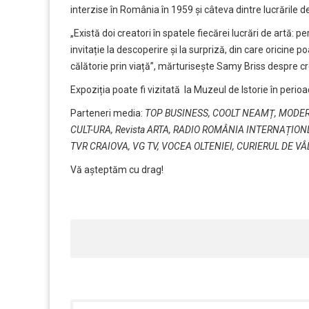
interzise în România în 1959 şi câteva dintre lucrările d
„Există doi creatori în spatele fiecărei lucrări de artă: 
invitație la descoperire și la surpriză, din care oricine p
călătorie prin viață”, mărturisește Samy Briss despre cre
Expoziția poate fi vizitată la Muzeul de Istorie în perio
Parteneri media:
TOP BUSINESS, COOLT NEAMȚ, MODER
CULT-URA, Revista ARTA, RADIO ROMÂNIA INTERNAȚION
TVR CRAIOVA, VG TV, VOCEA OLTENIEI, CURIERUL DE 
Vă așteptăm cu drag!