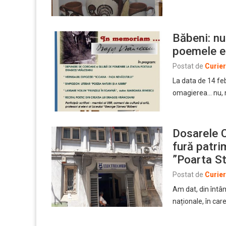
Băbeni: n
poemele e
Postat de
Curie
La data de 14 feb
omagierea… nu, nu
Dosarele 
fură patri
”Poarta St
Postat de
Curie
Am dat, din întâm
naționale, în car