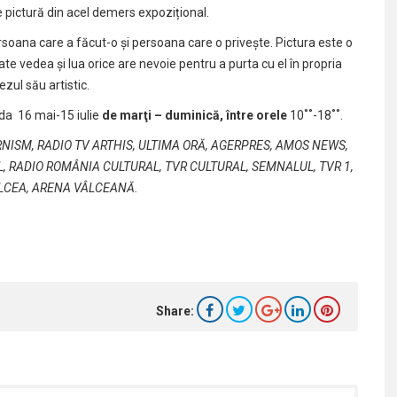
e pictură din acel demers expozițional.
persoana care a făcut-o și persoana care o privește. Pictura este o
oate vedea și lua orice are nevoie pentru a purta cu el în propria
zul său artistic.
ada 16 mai-15 iulie
de marţi – duminică, între orele
10˚˚-18˚˚.
NISM, RADIO TV ARTHIS, ULTIMA ORĂ, AGERPRES, AMOS NEWS,
L, RADIO ROMÂNIA CULTURAL, TVR CULTURAL, SEMNALUL, TVR 1,
VÂLCEA, ARENA VÂLCEANĂ.
Share: