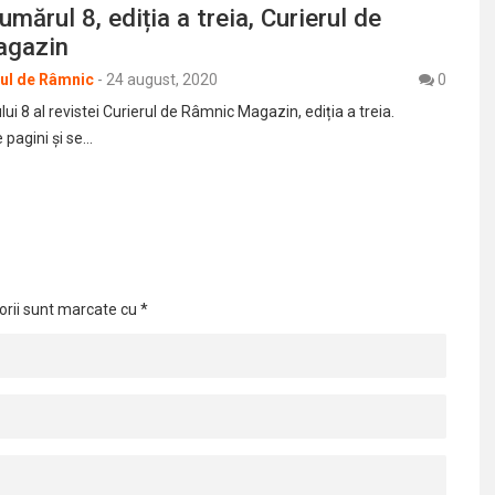
mărul 8, ediția a treia, Curierul de
agazin
rul de Râmnic
-
24 august, 2020
0
i 8 al revistei Curierul de Râmnic Magazin, ediția a treia.
 pagini și se…
orii sunt marcate cu
*