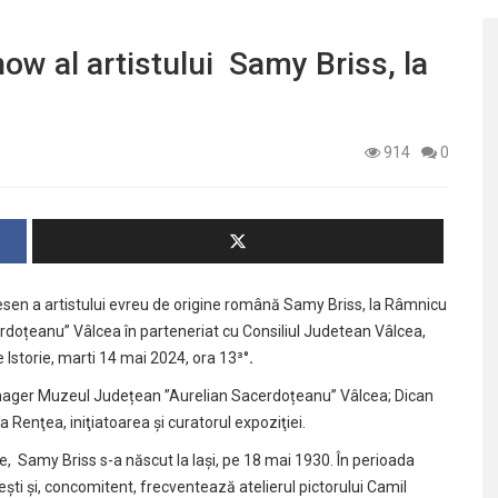
w al artistului Samy Briss, la
914
0
desen a artistului evreu de origine română Samy Briss, la Râmnicu
doțeanu” Vâlcea în parteneriat cu Consiliul Judetean Vâlcea,
storie, marti 14 mai 2024, ora 13³°
.
manager Muzeul Județean ”Aurelian Sacerdoțeanu” Vâlcea; Dican
nţea, iniţiatoarea şi curatorul expoziţiei.
le, Samy Briss s-a născut la Iaşi, pe 18 mai 1930. În perioada
şti şi, concomitent, frecventează atelierul pictorului Camil