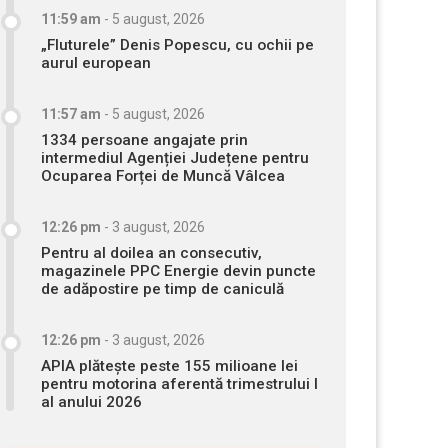
11:59 am
-
5 august, 2026
„Fluturele” Denis Popescu, cu ochii pe
aurul european
11:57 am
-
5 august, 2026
1334 persoane angajate prin
intermediul Agenției Județene pentru
Ocuparea Forței de Muncă Vâlcea
12:26 pm
-
3 august, 2026
Pentru al doilea an consecutiv,
magazinele PPC Energie devin puncte
de adăpostire pe timp de caniculă
12:26 pm
-
3 august, 2026
APIA plătește peste 155 milioane lei
pentru motorina aferentă trimestrului I
al anului 2026