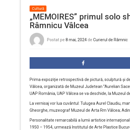
Cultură
„MEMOIRES” primul solo sho
Râmnicu Vâlcea
Postat pe
8 mai, 2024
de
Curierul de Râmnic
Prima expoziţie retrospectivă de pictură, sculptură şi 
Vâlcea, organizată de Muzeul Judetean ”Aurelian Sacer
UAP România, UAP Vâlcea se va deschide, la Muzeul de I
La vernisaj vor lua cuvântul: Tulugea Aurel Claudiu, 
Gheorghe, muzeograf Muzeul de Arta Rm Vâlcea; Adina Re
Personalitate remarcabilă a lumii artistice internaţiona
1950 – 1954, urmează Institutul de Arte Plastice Bucure