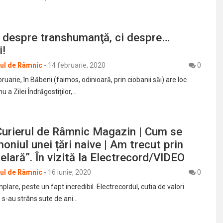
u despre transhumanţă, ci despre…
i!
rul de Râmnic
-
14 februarie, 2020
0
ruarie, în Băbeni (faimos, odinioară, prin ciobanii săi) are loc
 a Zilei Îndrăgostiţilor,…
Curierul de Râmnic Magazin | Cum se
moniul unei țări naive | Am trecut prin
elară”. În vizită la Electrecord/VIDEO
rul de Râmnic
-
16 iunie, 2020
0
plare, peste un fapt incredibil. Electrecordul, cutia de valori
e s-au strâns sute de ani…