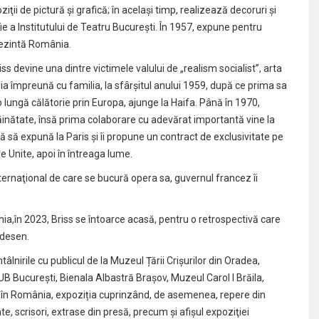
iţii de pictură şi grafică; în același timp, realizează decoruri și
e a Institutului de Teatru București. În 1957, expune pentru
rezintă România.
 devine una dintre victimele valului de „realism socialist”, arta
 împreună cu familia, la sfârşitul anului 1959, după ce prima sa
o lungă călătorie prin Europa, ajunge la Haifa. Până în 1970,
străinătate, însă prima colaborare cu adevărat importantă vine la
ă să expună la Paris şi îi propune un contract de exclusivitate pe
le Unite, apoi în întreaga lume.
internaţional de care se bucură opera sa, guvernul francez îi
ia,în 2023, Briss se întoarce acasă, pentru o retrospectivă care
 desen.
âlnirile cu publicul de la Muzeul Țării Crișurilor din Oradea,
UB Bucureşti, Bienala Albastră Braşov, Muzeul Carol I Brăila,
s în România, expoziția cuprinzând, de asemenea, repere din
nte, scrisori, extrase din presă, precum și afişul expoziţiei