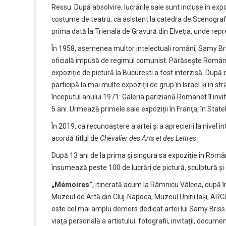
Ressu. După absolvire, lucrările sale sunt incluse în expoz
costume de teatru, ca asistent la catedra de Scenografi
prima dată la Trienala de Gravură din Elveția, unde rep
În 1958, asemenea multor intelectuali români, Samy Briss
oficială impusă de regimul comunist. Părăseşte România
expoziție de pictură la București a fost interzisă. După 
participă la mai multe expoziții de grup în Israel și în 
începutul anului 1971: Galeria pariziană Romanet îl invit
5 ani. Urmează primele sale expoziții în Franţa, în State
În 2019, ca recunoaştere a artei şi a aprecierii la nivel 
acordă titlul de
Chevalier des Arts et des Lettres
.
După 13 ani de la prima şi singura sa expoziţie în Român
însumează peste 100 de lucrări de pictură, sculptură şi
„Mémoires”
, itinerată acum la Râmnicu Vâlcea, după înt
Muzeul de Artă din Cluj-Napoca, Muzeul Unirii Iaşi, ARC
este cel mai amplu demers dedicat artei lui Samy Bris
viaţa personală a artistului: fotografii, invitaţii, docume