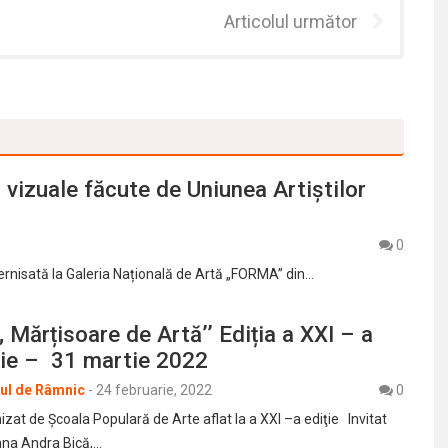
Articolul următor
vizuale făcute de Uniunea Artiștilor
0
ernisată la Galeria Națională de Artă „FORMA” din…
„ Mărțisoare de Artă’’ Ediția a XXI – a
rie – 31 martie 2022
rul de Râmnic
-
24 februarie, 2022
0
zat de Şcoala Populară de Arte aflat la a XXI –a ediţie Invitat
na Andra Bică,…