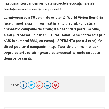
mult dinaintea pandemiei, toate proiectele educaționale ale
fundației având această componentă.
La aniversarea a 30 de ani de existență, World Vision România
face un apel la sprijinirea învățământului rural. Fundaţia a
demarat o campanie de strângere de fonduri pentru şcolile,
elevii şi profesorii din mediul rural. Donațiile se pot face fie prin
SMS la numărul 8864, cu mesajul SPERANTA (cost 4 euro), fie
direct pe site-ul campaniei,
https://worldvision.ro/implica-
te/proiecte-fundraising/daruieste-educatie/
, unde se poate
dona orice sumă.
Share: