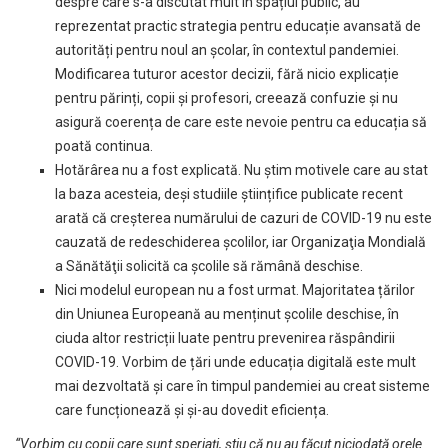
despre care s-a discutat mult în spațiul public, au
reprezentat practic strategia pentru educație avansată de
autorități pentru noul an școlar, în contextul pandemiei.
Modificarea tuturor acestor decizii, fără nicio explicație
pentru părinți, copii și profesori, creează confuzie și nu
asigură coerența de care este nevoie pentru ca educația să
poată continua.
Hotărârea nu a fost explicată. Nu știm motivele care au stat
la baza acesteia, deși studiile științifice publicate recent
arată că creșterea numărului de cazuri de COVID-19 nu este
cauzată de redeschiderea școlilor, iar Organizaţia Mondială
a Sănătăţii solicită ca şcolile să rămână deschise.
Nici modelul european nu a fost urmat. Majoritatea țărilor
din Uniunea Europeană au menținut școlile deschise, în
ciuda altor restricții luate pentru prevenirea răspândirii
COVID-19. Vorbim de țări unde educația digitală este mult
mai dezvoltată și care în timpul pandemiei au creat sisteme
care funcționează și și-au dovedit eficiența.
“
Vorbim cu copii care sunt speriaţi, ştiu că nu au făcut niciodată orele