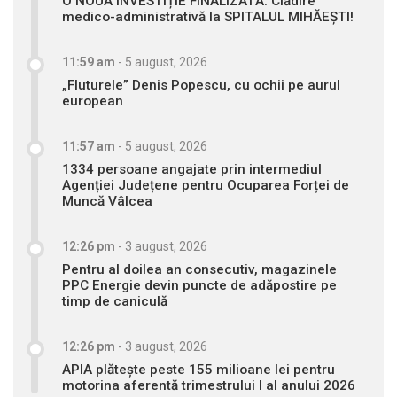
O NOUĂ INVESTIȚIE FINALIZATĂ: Clădire
medico-administrativă la SPITALUL MIHĂEȘTI!
11:59 am
-
5 august, 2026
„Fluturele” Denis Popescu, cu ochii pe aurul
european
11:57 am
-
5 august, 2026
1334 persoane angajate prin intermediul
Agenției Județene pentru Ocuparea Forței de
Muncă Vâlcea
12:26 pm
-
3 august, 2026
Pentru al doilea an consecutiv, magazinele
PPC Energie devin puncte de adăpostire pe
timp de caniculă
12:26 pm
-
3 august, 2026
APIA plătește peste 155 milioane lei pentru
motorina aferentă trimestrului I al anului 2026