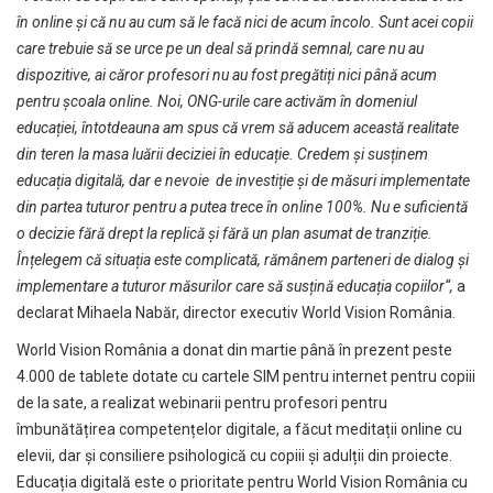
în online şi că nu au cum să le facă nici de acum încolo. Sunt acei copii
care trebuie să se urce pe un deal să prindă semnal, care nu au
dispozitive, ai căror profesori nu au fost pregătiți nici până acum
pentru școala online. Noi, ONG-urile care activăm în domeniul
educației, întotdeauna am spus că vrem să aducem această realitate
din teren la masa luării deciziei în educație.
Credem și susținem
educația digitală, dar e nevoie de investiție și de măsuri implementate
din partea tuturor pentru a putea trece în online 100%. Nu e suficientă
o decizie fără drept la replică și fără un plan asumat de tranziție
.
Înțelegem că situația este complicată, rămânem parteneri de dialog și
implementare a tuturor măsurilor care să susțină educația copiilor
“,
a
declarat Mihaela Nabăr, director executiv World Vision România.
World Vision România a donat din martie până în prezent peste
4.000 de tablete dotate cu cartele SIM pentru internet pentru copiii
de la sate, a realizat webinarii pentru profesori pentru
îmbunătățirea competențelor digitale, a făcut meditații online cu
elevii, dar și consiliere psihologică cu copiii și adulții din proiecte.
Educația digitală este o prioritate pentru World Vision România cu