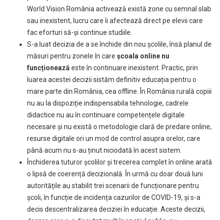
World Vision România activează există zone cu semnal slab
sau inexistent, lucru care îi afectează direct pe elevii care
fac eforturi să-şi continue studiile.
S-a luat decizia de a se închide din nou școlile, însă planul de
măsuri pentru zonele în care
școala online nu
funcționează
este în continuare inexistent. Practic, prin
luarea acestei decizii sistăm definitiv educația pentru o
mare parte din România, cea offline. În România rurală copiii
nu au la dispoziție indispensabila tehnologie, cadrele
didactice nu au în continuare competențele digitale
necesare și nu există o metodologie clară de predare online,
resurse digitale ori un mod de control asupra orelor, care
până acum nu s-au ținut niciodată în acest sistem.
Închiderea tuturor școlilor și trecerea complet în online arată
o lipsă de coerență decizională. În urmă cu doar două luni
autoritățile au stabilit trei scenarii de funcționare pentru
școli, în funcție de incidența cazurilor de COVID-19, și s-a
decis descentralizarea deciziei în educație. Aceste decizii,