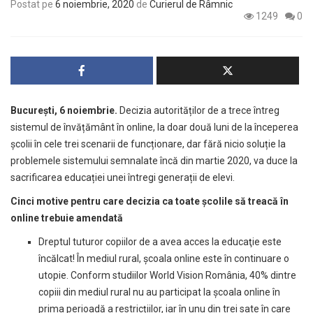
Postat pe
6 noiembrie, 2020
de
Curierul de Râmnic
1249
0
București, 6 noiembrie.
Decizia autorităților de a trece întreg
sistemul de învățământ în online, la doar două luni de la începerea
școlii în cele trei scenarii de funcționare, dar fără nicio soluție la
problemele sistemului semnalate încă din martie 2020, va duce la
sacrificarea educației unei întregi generații de elevi.
Cinci motive pentru care decizia ca toate școlile să treacă în
online trebuie amendată
Dreptul tuturor copiilor de a avea acces la educaţie este
încălcat! În mediul rural, școala online este în continuare o
utopie. Conform studiilor World Vision România, 40% dintre
copiii din mediul rural nu au participat la școala online în
prima perioadă a restricțiilor, iar în unu din trei sate în care