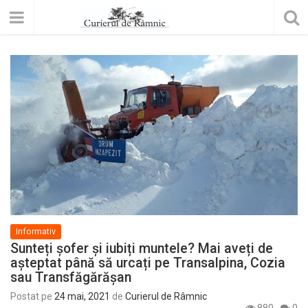
Informativ
Sunteți șofer și iubiți muntele? Mai aveți de
așteptat până să urcați pe Transalpina, Cozia
sau Transfăgărășan
Postat pe
24 mai, 2021
de
Curierul de Râmnic
880
0