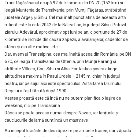
Transfăgărăşanul ocupă 92 de kilometri din DN 7C (152 km) şi
leagă Muntenia de Transilvania, prin Munţii Făgăraş, străbătând
judeţele Argeş şi Sibiu. Cel mai înalt punct atins de această artă
rutieră este la cota 2042 de la Bâlea Lac, în județul Sibiu. Potrivit
ziarului Adevărul, aproximativ opt luni pe an, o porţiune de 27 de
kilometri se închide din cauza zăpezii, a avalanşelor, căderilor de
stânci și din alte motive. etc..
Dar, avem și Transalpina, cea mai înaltă şosea din România, pe DN
67C, ce leagă Transilvania de Oltenia, prin Munţii Parâng şi
străbate Vâlcea, Gorj, Sibiu şi Alba. Fantastica șosea atinge
altitudinea maximă în Pasul Urdele – 2145 m, chiar în județul
nostru, iar peisajul aici este spectaculos. Asfaltarea Drumului
Regelui a fost făcută după 1990.
Vestea proastă este că încă nu ne putem planifica o ieșire de
weekend, nici pe Transalpina.
Rânca se poate accesa numai dinspre Novaci, iar lanțurile și
cauciucurile de iarnă sunt încă un
must have.
Au început lucrările de deszăpezire pe ambele trasee, dar zăpada