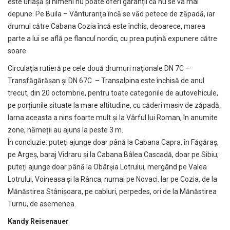
este uriașă și nimeni nu poate oferi garanții că nu se va mai
depune. Pe Buila – Vânturarița încă se văd petece de zăpadă, iar
drumul către Cabana Cozia încă este închis, deoarece, marea
parte a lui se află pe flancul nordic, cu prea puțină expunere către
soare.
Circulaţia rutieră pe cele două drumuri naţionale DN 7C –
Transfăgărăşan şi DN 67C – Transalpina este închisă de anul
trecut, din 20 octombrie, pentru toate categoriile de autovehicule,
pe porțiunile situate la mare altitudine, cu căderi masiv de zăpadă.
Iarna aceasta a nins foarte mult și la Vârful lui Roman, în anumite
zone, nămeții au ajuns la peste 3 m.
În concluzie: puteți ajunge doar până la Cabana Capra, în Făgăraș,
pe Argeș, baraj Vidraru și la Cabana Bâlea Cascadă, doar pe Sibiu;
puteți ajunge doar până la Obârșia Lotrului, mergând pe Valea
Lotrului, Voineasa și la Rânca, numai pe Novaci. Iar pe Cozia, de la
Mănăstirea Stânișoara, pe cabluri, perpedes, ori de la Mănăstirea
Turnu, de asemenea.
Kandy Reisenauer