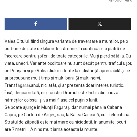
Valea Oltului, fiind singura variantă de traversare a munților, pe o
porțiune de sute de kilometri, rămâne, în continuare o piatră de
încercare pentru șoferii de toate categoriile. Mulți pierd bătălia. Cu
viața, uneori. Variante ocolitoare nu sunt decât pentru traficul ușor,
pe Perișani și pe Valea Jiului, situate la o distanță apreciabilă și ce
ar presupune mult timp și mulți bani. Și mulți nervi.
Transfăgărășanul, nici atât, și ar prezenta doar interes turistic.
Însă, deocamdată, nici turistic. Drumul este închis din cauza
nămeților colosali și va mai fi așa cel puțin o lună.
Se poate ajunge în Munții Făgăraș, dar numai până la Cabana
Capra, pe Curtea de Argeș, sau, la Bâlea Cascadă, cu… telecabina.
Stratul de zăpadă este mai mare ca niciodată; în anumite locuri
are 7 metri!!! A nins mult iarna aceasta la munte.