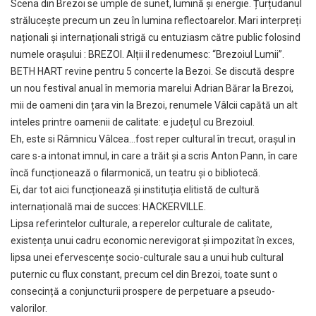
Scena din Brezoi se umple de sunet, lumină și energie. Țurțudanul
strălucește precum un zeu în lumina reflectoarelor. Mari interpreți
naționali și internaționali strigă cu entuziasm către public folosind
numele orașului : BREZOI. Alții il redenumesc: “Brezoiul Lumii”.
BETH HART revine pentru 5 concerte la Bezoi. Se discută despre
un nou festival anual în memoria marelui Adrian Bărar la Brezoi,
mii de oameni din țara vin la Brezoi, renumele Vâlcii capătă un alt
inteles printre oamenii de calitate: e județul cu Brezoiul.
Eh, este si Râmnicu Vâlcea…fost reper cultural în trecut, orașul in
care s-a intonat imnul, in care a trăit și a scris Anton Pann, în care
încă funcționează o filarmonică, un teatru și o bibliotecă.
Ei, dar tot aici funcționează și instituția elitistă de cultură
internațională mai de succes: HACKERVILLE.
Lipsa referintelor culturale, a reperelor culturale de calitate,
existența unui cadru economic nerevigorat și impozitat în exces,
lipsa unei efervescențe socio-culturale sau a unui hub cultural
puternic cu flux constant, precum cel din Brezoi, toate sunt o
consecință a conjuncturii prospere de perpetuare a pseudo-
valorilor.