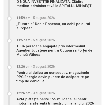
O NOUĂ INVESTIȚIE FINALIZATĂ: Clădire
medico-administrativă la SPITALUL MIHĂEȘTI!
11:59 am
-
5 august, 2026
„Fluturele” Denis Popescu, cu ochii pe aurul
european
11:57 am
-
5 august, 2026
1334 persoane angajate prin intermediul
Agenției Județene pentru Ocuparea Forței de
Muncă Vâlcea
12:26 pm
-
3 august, 2026
Pentru al doilea an consecutiv, magazinele
PPC Energie devin puncte de adăpostire pe
timp de caniculă
12:26 pm
-
3 august, 2026
APIA plătește peste 155 milioane lei pentru
motorina aferentă trimestrului I al anului 2026