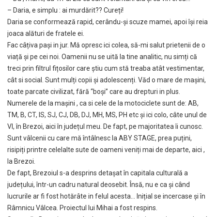
– Daria, e simplu : ai murdărit?? Cureți!
Daria se conformează rapid, cerându-și scuze mamei, apoi își reia
joaca alături de fratele ei.
Fac câțiva pași in jur. Mă opresc ici colea, să-mi salut prietenii de o
viață și pe cei noi. Oamenii nu se uită la tine analitic, nu simți că
treci prin filtrul fițosilor care știu cum stă treaba atât vestimentar,
cât si social. Sunt mulți copii și adolescenți. Văd o mare de mașini,
toate parcate civilizat, fără “boși” care au drepturi in plus.
Numerele de la mașini , ca si cele de la motociclete sunt de: AB,
TM, B, CT, IS, SJ, CJ, DB, DJ, MH, MS, PH etc și ici colo, câte unul de
Vl, în Brezoi, aici în județul meu. De fapt, pe majoritatea îi cunosc.
Sunt vâlcenii cu care mă întâlnesc la ABY STAGE, prea puțini,
risipiți printre celelalte sute de oameni veniți mai de departe, aici ,
la Brezoi.
De fapt, Brezoiul s-a desprins detașat în capitala culturală a
județului, într-un cadru natural deosebit. Însă, nu e ca și când
lucrurile ar fi fost hotărâte in felul acesta… Inițial se incercase și în
Râmnicu Vâlcea. Proiectul lui Mihai a fost respins.