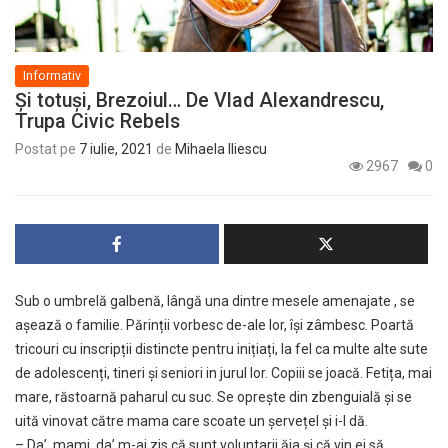
Informativ
Și totuși, Brezoiul… De Vlad Alexandrescu,
Trupa Civic Rebels
Postat pe
7 iulie, 2021
de
Mihaela Iliescu
2967
0
Sub o umbrelă galbenă, lângă una dintre mesele amenajate , se
așează o familie. Părinții vorbesc de-ale lor, își zâmbesc. Poartă
tricouri cu inscripții distincte pentru inițiați, la fel ca multe alte sute
de adolescenți, tineri și seniori in jurul lor. Copiii se joacă. Fetița, mai
mare, răstoarnă paharul cu suc. Se oprește din zbenguială și se
uită vinovat către mama care scoate un șervețel și i-l dă.
– Da’, mami, da’ m-ai zis că sunt voluntarii ăia și că vin ei să…