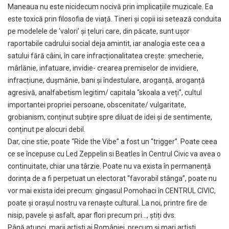
Maneaua nu este nicidecum nocivă prin implicațiile muzicale. Ea
este toxică prin filosofia de viață. Tineri și copii isi setează conduita
pe modelele de ‘valori’ și țeluri care, din păcate, sunt ușor
raportabile cadrului social deja amintit, iar analogia este cea a
satului fără câini, în care infracționalitatea crește: șmecherie,
mârlănie, infatuare, invidie- crearea premiselor de invidiere,
infracțiune, dușmănie, bani și îndestulare, aroganță, aroganță
agresivă, analfabetism legitim/ capitala “skoala a veți”, cultul
importantei propriei persoane, obscenitate/ vulgaritate,
grobianism, conținut subțire spre diluat de idei și de sentimente,
conținut pe alocuri debil.
Dar, cine stie, poate “Ride the Vibe” a fost un “trigger”. Poate ceea
ce se începuse cu Led Zeppelin si Beatles în Centrul Civic va avea o
continuitate, chiar una târzie. Poate nu va exista în permanență
dorința de a fi perpetuat un electorat “favorabil stânga”, poate nu
vor mai exista idei precum: gingasul Pomohaci în CENTRUL CIVIC,
poate și orașul nostru va renaște cultural. La noi, printre fire de
nisip, pavele și asfalt, apar flori precum pri…, știți dvs.
Până atunci, marii artiști ai României, precum și mari artiști