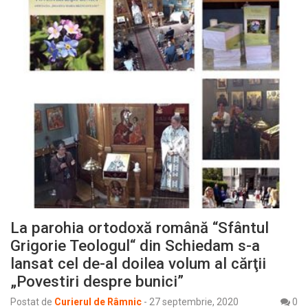
La parohia ortodoxă română “Sfântul
Grigorie Teologul“ din Schiedam s-a
lansat cel de-al doilea volum al cărţii
„Povestiri despre bunici”
Postat de
Curierul de Râmnic
-
27 septembrie, 2020
0