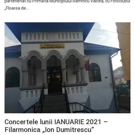
parteneriat cu Primăria Municipiului Râmnicu Vâlcea, cu Fotoclubul
„Floarea de…
Concertele lunii IANUARIE 2021 –
Filarmonica „Ion Dumitrescu”