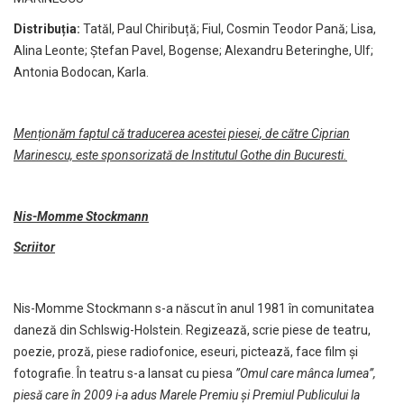
Distribuția:
Tatăl, Paul Chiribuță; Fiul, Cosmin Teodor Pană; Lisa,
Alina Leonte; Ștefan Pavel, Bogense; Alexandru Beteringhe, Ulf;
Antonia Bodocan, Karla.
Menționăm faptul că traducerea acestei piesei, de către Ciprian
Marinescu, este sponsorizată de Institutul Gothe din Bucuresti.
Nis-Momme Stockmann
Scriitor
Nis-Momme Stockmann s-a născut în anul 1981 în comunitatea
daneză din Schlswig-Holstein. Regizează, scrie piese de teatru,
poezie, proză, piese radiofonice, eseuri, pictează, face film și
fotografie. În teatru s-a lansat cu piesa
”
Omul care mânca lumea”,
piesă care în 2009 i-a adus Marele Premiu și Premiul Publicului la