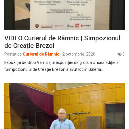
VIDEO Curierul de Râmnic | Simpozionul
de Creație Brezoi
Postat de
Curierul de Râmnic
-
2 octombrie, 2020
0
Expoziție de Grup Vernisajul expoziției de grup, a cincea ediție a
“Simpozionului de Creație Brezoi” a avut loc în Galeria…