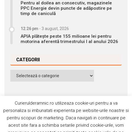
Pentru al doilea an consecutiv, magazinele
PPC Energie devin puncte de adăpostire pe
timp de caniculă
12:26 pm
-
3 august, 2026
APIA plătește peste 155 milioane lei pentru
motorina aferentă trimestrului I al anului 2026
CATEGORII
Categorii
Curierulderamnic.ro utilizeaza cookie-uri pentru a va
personaliza si imbunatati experienta pe website-urile noastre si
pentru scopuri de marketing. Daca navigati in continuare pe
Contact
Publicitate
Abonamente
acest site fara a schimba setarile privind cookie-urile, vom
Politica de cookie
Termeni si condiţii