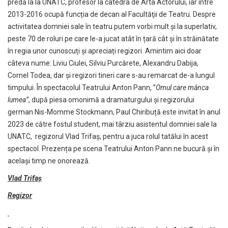
predă la la UNATC, profesor la catedra de Arta Actorului, iar între
2013-2016 ocupă funcția de decan al Facultăţii de Teatru. Despre
activitatea domniei sale în teatru putem vorbi mult și la superlativ,
peste 70 de roluri pe care le-a jucat atât în țară cât și în străinătate
în regia unor cunoscuți și apreciați regizori. Amintim aici doar
câteva nume: Liviu Ciulei, Silviu Purcărete, Alexandru Dabija,
Cornel Todea, dar și regizori tineri care s-au remarcat de-a lungul
timpului. În spectacolul Teatrului Anton Pann, ”
Omul care mânca
lumea”
, după piesa omonimă a dramaturgului și regizorului
german Nis-Momme Stockmann, Paul Chiribuță este invitat în anul
2023 de către fostul student, mai târziu asistentul domniei sale la
UNATC, regizorul Vlad Trifaș, pentru a juca rolul tatălui în acest
spectacol. Prezența pe scena Teatrului Anton Pann ne bucură și în
același timp ne onorează.
Vlad Trifaș
Regizor