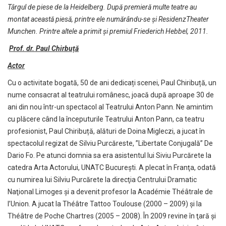
Târgul de piese de la Heidelberg. După premieră multe teatre au
montat această piesă, printre ele numărându-se și ResidenzTheater
Munchen. Printre altele a primit și premiul Friederich Hebbel, 2011.
Prof. dr. Paul Chirbuță
Actor
Cu o activitate bogată, 50 de ani dedicați scenei, Paul Chiribuță, un
nume consacrat al teatrului românesc, joacă după aproape 30 de
ani din nou într-un spectacol al Teatrului Anton Pann. Ne amintim
cu plăcere când la începuturile Teatrului Anton Pann, ca teatru
profesionist, Paul Chiribuță, alături de Doina Migleczi, a jucat în
spectacolul regizat de Silviu Purcăreste, ”Libertate Conjugală” De
Dario Fo. Pe atunci domnia sa era asistentul lui Siviu Purcărete la
catedra Arta Actorului, UNATC București. A plecat în Franţa, odată
cu numirea lui Silviu Purcărete la direcţia Centrului Dramatic
Naţional Limoges și a devenit profesor la Académie Théâtrale de
l’Union. A jucat la Théâtre Tattoo Toulouse (2000 – 2009) şi la
Théâtre de Poche Chartres (2005 – 2008). În 2009 revine în ţară și