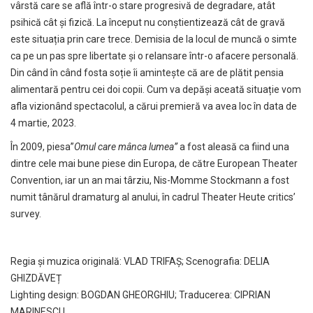
vârstă care se află într-o stare progresivă de degradare, atât
psihică cât și fizică. La început nu conștientizează cât de gravă
este situația prin care trece. Demisia de la locul de muncă o simte
ca pe un pas spre libertate și o relansare într-o afacere personală.
Din când în când fosta soție îi amintește că are de plătit pensia
alimentară pentru cei doi copii. Cum va depăși aceată situație vom
afla vizionând spectacolul, a cărui premieră va avea loc în data de
4 martie, 2023.
În 2009, piesa”
Omul care mânca lumea”
a fost aleasă ca fiind una
dintre cele mai bune piese din Europa, de către European Theater
Convention, iar un an mai târziu, Nis-Momme Stockmann a fost
numit tânărul dramaturg al anului, în cadrul Theater Heute critics’
survey.
Regia și muzica originală: VLAD TRIFAȘ; Scenografia: DELIA
GHIZDĂVEȚ
Lighting design: BOGDAN GHEORGHIU; Traducerea: CIPRIAN
MARINESCU