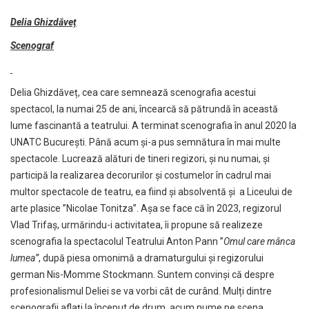
Delia Ghizdăveț
Scenograf
Delia Ghizdăveț, cea care semnează scenografia acestui
spectacol, la numai 25 de ani, încearcă să pătrundă în această
lume fascinantă a teatrului. A terminat scenografia în anul 2020 la
UNATC București. Până acum și-a pus semnătura în mai multe
spectacole. Lucrează alături de tineri regizori, și nu numai, și
participă la realizarea decorurilor și costumelor în cadrul mai
multor spectacole de teatru, ea fiind și absolventă și a Liceului de
arte plasice ”Nicolae Tonitza”. Așa se face că în 2023, regizorul
Vlad Trifaș, urmărindu-i activitatea, îi propune să realizeze
scenografia la spectacolul Teatrului Anton Pann ”
Omul care mânca
lumea”
, după piesa omonimă a dramaturgului și regizorului
german Nis-Momme Stockmann. Suntem convinși că despre
profesionalismul Deliei se va vorbi cât de curând. Mulți dintre
scenografii aflați la început de drum, acum nume pe scena