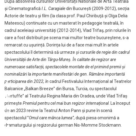
După absolvirea cursurilor Universității Nationale de Artă Teatrală
şi Cinematografică
I.L. Caragiale
din Bucureşti (2009-2012), secția
Actorie de teatru și film (la clasa prof. Paul Chiribuţă şi Olga Delia
Mateescu) continuate cu un masterat în pedagogie teatrală, în
cadrul aceleiași universități (2012-2014), Vlad Trifaș, prin rolurile în
care a fost distribuit pe scena mai multor teatre bucureștene, s-a
remarcat cu ușurință. Dorința lui de a face mai mult în artele
spectacolului îl determină să urmeze
și cursurile de
r
egie din cadrul
Universității de Arte din Târgu-Mureș.
Î
n calitate de regizor are
numeroase satisfac
ț
ii, spectacolele montate de el primind premii
ș
i
nominaliz
ă
ri la importante manifest
ă
ri de gen. Rămâne importantă
participarea din 2022, în
cadrul Festivalului Internațional al Teatrelor
Balcanice „Balkan Breeze” din Bursa, Turcia, cu spectacolul
„Tartuffe” al Teatrului Regina Maria din Oradea, unde Vlad Trifaș
primește
Premiul pentru cel mai bun regizor interna
ț
ional
. La început
de an 2023 revine la Teatrul Anton Pann și pune în scenă
spectacolul ”
Omul care mânca lumea”
, după piesa omonimă a
dramaturgului și regizorului german Nis-Momme Stockmann.